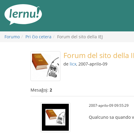
Al
la
enhavo
Forumo
Pri ĉio cetera
Forum del sito della IEJ
Forum del sito della I
de
licx
, 2007-aprilo-09
Mesaĝoj:
2
2007-aprilo-09 09:55:29
Qualcuno sa quando ver