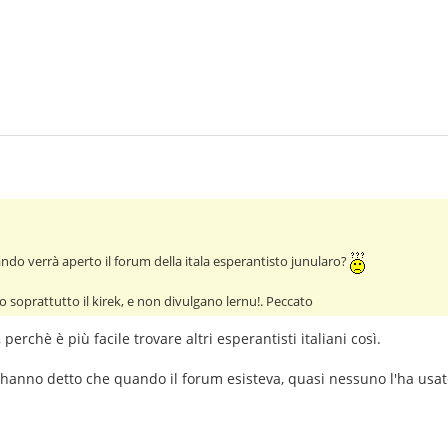
do verrà aperto il forum della itala esperantisto junularo?
no soprattutto il kirek, e non divulgano lernu!. Peccato
perchè è più facile trovare altri esperantisti italiani così.
i hanno detto che quando il forum esisteva, quasi nessuno l'ha usat