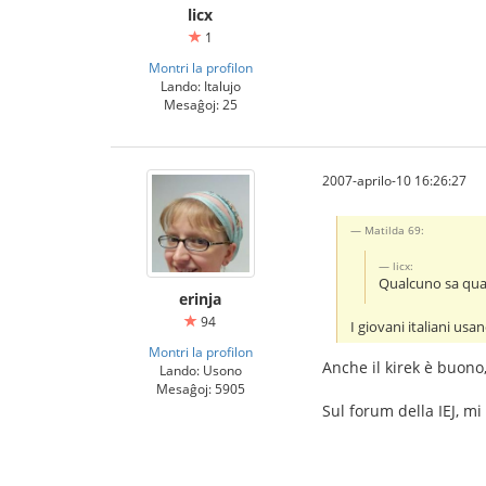
licx
1
Montri la profilon
Lando: Italujo
Mesaĝoj: 25
2007-aprilo-10 16:26:27
Matilda 69:
licx:
Qualcuno sa quan
erinja
94
I giovani italiani usa
Montri la profilon
Anche il kirek è buono, 
Lando: Usono
Mesaĝoj: 5905
Sul forum della IEJ, m