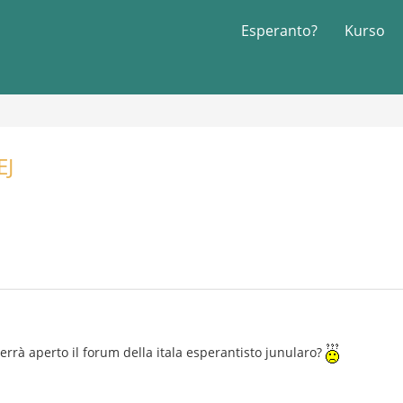
Esperanto?
Kurso
EJ
rà aperto il forum della itala esperantisto junularo?