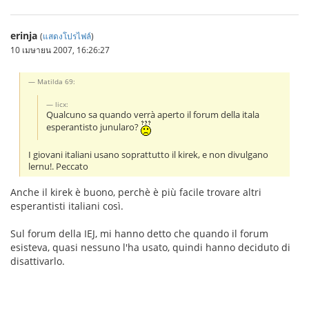
erinja
(
แสดงโปรไฟล์
)
10 เมษายน 2007, 16:26:27
Matilda 69:
licx:
Qualcuno sa quando verrà aperto il forum della itala
esperantisto junularo?
I giovani italiani usano soprattutto il kirek, e non divulgano
lernu!. Peccato
Anche il kirek è buono, perchè è più facile trovare altri
esperantisti italiani così.
Sul forum della IEJ, mi hanno detto che quando il forum
esisteva, quasi nessuno l'ha usato, quindi hanno deciduto di
disattivarlo.