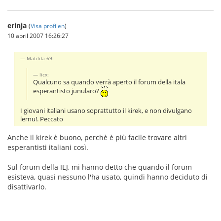
erinja
(
Visa profilen
)
10 april 2007 16:26:27
Matilda 69:
licx:
Qualcuno sa quando verrà aperto il forum della itala
esperantisto junularo?
I giovani italiani usano soprattutto il kirek, e non divulgano
lernu!. Peccato
Anche il kirek è buono, perchè è più facile trovare altri
esperantisti italiani così.
Sul forum della IEJ, mi hanno detto che quando il forum
esisteva, quasi nessuno l'ha usato, quindi hanno deciduto di
disattivarlo.