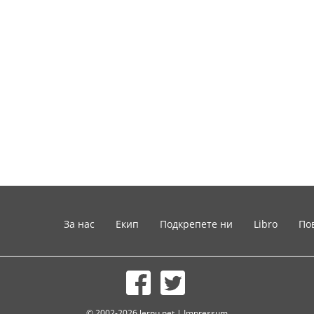
За нас
Екип
Подкрепете ни
Libro
По
© 2002-2026 lernu.net |
Impressum