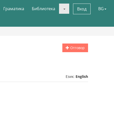
Граматика
Библиотека
BG
Вход
Отговор
Език:
English