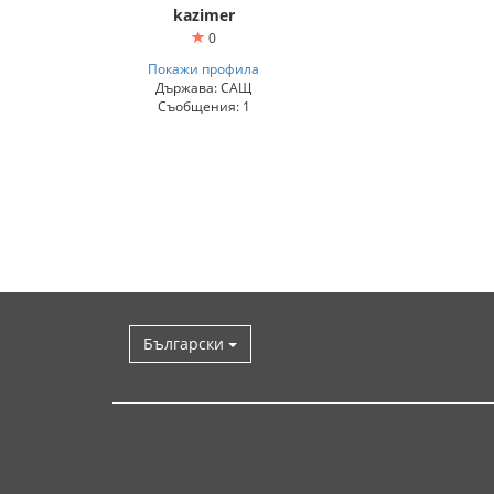
kazimer
0
Покажи профила
Държава: САЩ
Съобщения: 1
Български