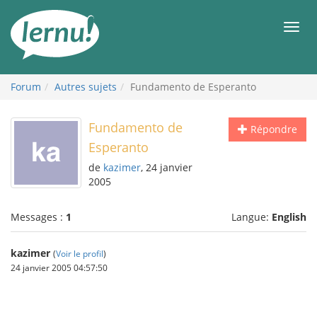
Aller
au
Men
contenu
Forum
Autres sujets
Fundamento de Esperanto
Fundamento de
Répondre
Esperanto
de
kazimer
, 24 janvier
2005
Messages :
1
Langue:
English
kazimer
(
Voir le profil
)
24 janvier 2005 04:57:50