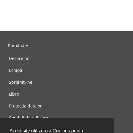
Română
Despre noi
Echipă
Sprijiniți-ne
Libro
Protecția datelor
Condiții de utilizare
Mesaj către noi
Acest site utilizează Cookies pentru