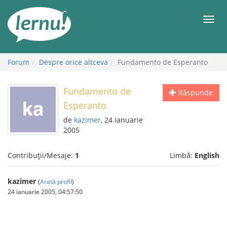
Mergi
la
Meni
conținut
Forum
Despre orice altceva
Fundamento de Esperanto
Fundamento de
Răspunde
Esperanto
de
kazimer
, 24 ianuarie
2005
Contribuții/Mesaje:
1
Limbă:
English
kazimer
(
Arată profil
)
24 ianuarie 2005, 04:57:50