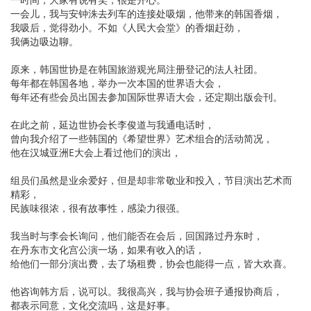
一会儿，我与安钟洙去列车的连接处吸烟，他带来的韩国香烟，
我吸后，觉得劲小。不如《人民大会堂》的香烟赶劲，
我俩边吸边聊。
原来，韩国世协是在韩国旅游观光局注册登记的法人社团。
每年都在韩国各地，举办一次本国的世界语大会，
每年还有些会员出国去参加国际世界语大会，还定期出版会刊。
在此之前，延边世协会长李俊道与我通电话时，
曾向我介绍了一些韩国的《希望世界》艺术组合的活动简况，
他在汉城亚洲E大会上看过他们的演出，
组员们虽然是业余爱好，但是却非常敬业和投入，节目演出艺术而
精彩，
民族味很浓，很有故事性，感染力很强。
我当时与李会长询问，他们能否在会后，回国路过丹东时，
在丹东市文化宫公演一场，如果有收入的话，
给他们一部分演出费，去了场租费，协会也能得一点，皆大欢喜。
他咨询韩方后，说可以。我很高兴，我与协会班子通报协商后，
都表示同意，文化交流吗，这是好事。