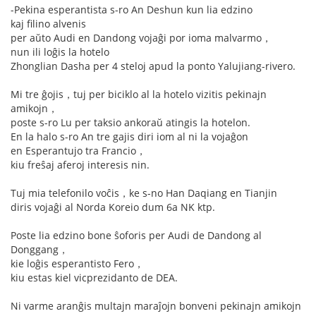
-Pekina esperantista s-ro An Deshun kun lia edzino
kaj filino alvenis
per aŭto Audi en Dandong vojaĝi por ioma malvarmo，
nun ili loĝis la hotelo
Zhonglian Dasha per 4 steloj apud la ponto Yalujiang-rivero.
Mi tre ĝojis，tuj per biciklo al la hotelo vizitis pekinajn
amikojn，
poste s-ro Lu per taksio ankoraŭ atingis la hotelon.
En la halo s-ro An tre gajis diri iom al ni la vojaĝon
en Esperantujo tra Francio，
kiu freŝaj aferoj interesis nin.
Tuj mia telefonilo voĉis，ke s-no Han Daqiang en Tianjin
diris vojaĝi al Norda Koreio dum 6a NK ktp.
Poste lia edzino bone ŝoforis per Audi de Dandong al
Donggang，
kie loĝis esperantisto Fero，
kiu estas kiel vicprezidanto de DEA.
Ni varme aranĝis multajn maraĵojn bonveni pekinajn amikojn