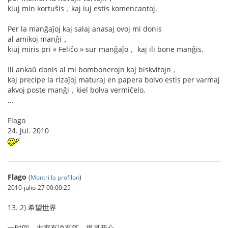
kiuj min kortuŝis，kaj iuj estis komencantoj.
Per la manĝaĵoj kaj salaj anasaj ovoj mi donis
al amikoj manĝi，
kiuj miris pri « Feliĉo » sur manĝaĵo， kaj ili bone manĝis.
Ili ankaŭ donis al mi bombonerojn kaj biskvitojn，
kaj precipe la rizaĵoj maturaj en papera bolvo estis per varmaj
akvoj poste manĝi，kiel bolva vermiĉelo.
...
Flago
24. jul. 2010
Flago
(
Montri la profilon
)
2010-julio-27 00:00:25
13. 2) 希望世界
一时间，大家有说有笑，很是开心。