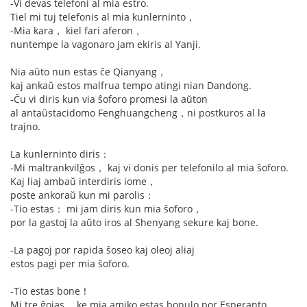
-Vi devas telefoni al mia estro.
Tiel mi tuj telefonis al mia kunlerninto，
-Mia kara， kiel fari aferon，
nuntempe la vagonaro jam ekiris al Yanji.
Nia aŭto nun estas ĉe Qianyang，
kaj ankaŭ estos malfrua tempo atingi nian Dandong.
-Ĉu vi diris kun via ŝoforo promesi la aŭton
al antaŭstacidomo Fenghuangcheng，ni postkuros al la
trajno.
La kunlerninto diris：
-Mi maltrankvilĝos， kaj vi donis per telefonilo al mia ŝoforo.
Kaj liaj ambaŭ interdiris iome，
poste ankoraŭ kun mi parolis：
-Tio estas： mi jam diris kun mia ŝoforo，
por la gastoj la aŭto iros al Shenyang sekure kaj bone.
-La pagoj por rapida ŝoseo kaj oleoj aliaj
estos pagi per mia ŝoforo.
-Tio estas bone！
Mi tre ĝojas， ke mia amiko estas bonulo por Esperanto，