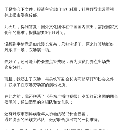
于是协会下文件，报请主管部门市社科联，社联领导非常重视，
并上报市委宣传部。
几天后，得到答复：国外文化团体在中国国内演出，需报国家文
化部的批准，报批需要3个月时间。
没想到事情竟是如此漫长复杂，只好泡汤了。原来打算地挺好，
丹东演一场，东港演一场。
弄好了，还可能为协会整点经费呢，再为演员们弄点出场费，
这多好哇。
而且，我还去了东港，与吴铁军副会长协商起草打印协会文件，
并联系了在东港劳动宫的演出场所。
在此之前，我还联系了《丹东广播电视报》夕阳红记者团的团长
侯明昶，通知团里的合唱队和文艺队；
还有丹东市朝鲜族老年人协会的秘书长金云容，
通知协会的民族文艺队；做好联合演出前的一切准备。