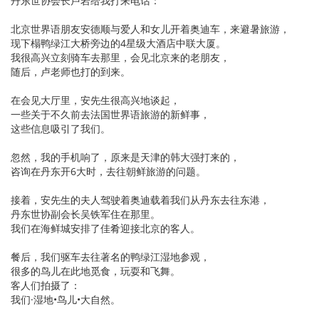
丹东世协会长卢岩给我打来电话：
北京世界语朋友安德顺与爱人和女儿开着奥迪车，来避暑旅游，
现下榻鸭绿江大桥旁边的4星级大酒店中联大厦。
我很高兴立刻骑车去那里，会见北京来的老朋友，
随后，卢老师也打的到来。
在会见大厅里，安先生很高兴地谈起，
一些关于不久前去法国世界语旅游的新鲜事，
这些信息吸引了我们。
忽然，我的手机响了，原来是天津的韩大强打来的，
咨询在丹东开6大时，去往朝鲜旅游的问题。
接着，安先生的夫人驾驶着奥迪载着我们从丹东去往东港，
丹东世协副会长吴铁军住在那里。
我们在海鲜城安排了佳肴迎接北京的客人。
餐后，我们驱车去往著名的鸭绿江湿地参观，
很多的鸟儿在此地觅食，玩耍和飞舞。
客人们拍摄了：
我们·湿地•鸟儿•大自然。