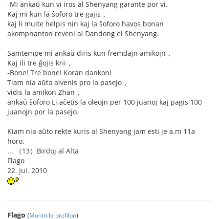
-Mi ankaŭ kun vi iros al Shenyang garante por vi.
Kaj mi kun la ŝoforo tre gajis，
kaj li multe helpis nin kaj la ŝoforo havos bonan
akompnanton reveni al Dandong el Shenyang.
Samtempe mi ankaŭ diris kun fremdajn amikojn，
Kaj ili tre ĝojis krii，
-Bone! Tre bone! Koran dankon!
Tiam nia aŭto alvenis pro la pasejo，
vidis la amikon Zhan，
ankaŭ ŝoforo Li aĉetis la oleojn per 100 juanoj kaj pagis 100
juanojn por la pasejo.
Kiam nia aŭto rekte kuris al Shenyang jam esti je a.m 11a
horo.
... （13）Birdoj al Alta
Flago
22. jul. 2010
Flago
(
Montri la profilon
)