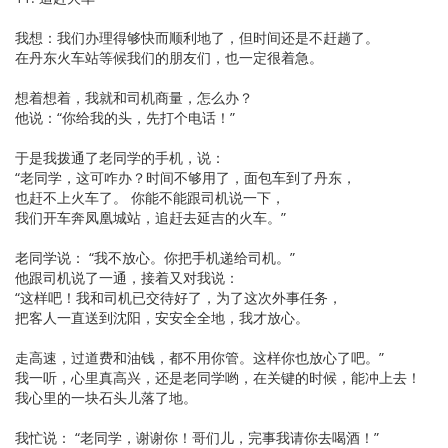
我想：我们办理得够快而顺利地了，但时间还是不赶趟了。
在丹东火车站等候我们的朋友们，也一定很着急。
想着想着，我就和司机商量，怎么办？
他说：“你给我的头，先打个电话！”
于是我拨通了老同学的手机，说：
“老同学，这可咋办？时间不够用了，面包车到了丹东，
也赶不上火车了。 你能不能跟司机说一下，
我们开车奔凤凰城站，追赶去延吉的火车。”
老同学说： “我不放心。你把手机递给司机。”
他跟司机说了一通，接着又对我说：
“这样吧！我和司机已交待好了，为了这次外事任务，
把客人一直送到沈阳，安安全全地，我才放心。
走高速，过道费和油钱，都不用你管。这样你也放心了吧。”
我一听，心里真高兴，还是老同学哟，在关键的时候，能冲上去！
我心里的一块石头儿落了地。
我忙说： “老同学，谢谢你！哥们儿，完事我请你去喝酒！”