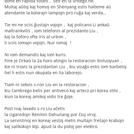
Bone en rapida ŝoseo， sed en la urbego ne.
Multaj aŭtoj kaj homoj en Shenyang estis halteme aŭ
atendante la kolorajn lampojn pro ruĝa kaj verda...
Tie mi ne sciis ĝustajn vojojn， kaj policano Li ankaŭ
maltrankvilis，iom telefonis al prezidanto Liu，
kaj la ŝoforo ofte iris al urbon，
li sciis iomajn vojojn. Nur iomaj ！
Ni iom demandis kaj iom kuris.
Fine je ĉirkaŭ la 2a horo atingis la restoracion Xinluoyuan，
kie ni trovis la prezidanton Liu，kiu vizaĝo estis iom barbetoj
tiel li estis nun okupata en lia laborejo.
Tiam ni sekvis s-ron Liu en la restoracion，
kiu ĉambrego belis per antiveco kaj arteco pri korea stilo，
kiun la koreaj amikoj vidis tre ĝoje.
Post niaj lavado s-ro Liu aĉetis
la cigaredojn Renmin Dahuitang por ĉiuj viroj.
La servistinoj en koreaj vestoj metis multajn freŝajn krabojn
kaj salikokojn ktp. apud la du potoj per elektro.