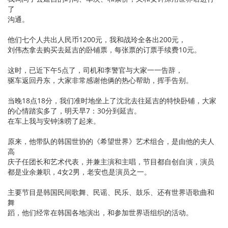
了
沟通。
他们七个人共出人民币1200元，我和战玲全各出200元，
刘伟杰拿去购买去延吉的卧铺票，每张票的订票手续费10元。
这时，已近下午5点了，司机和李警官与大家一一告辞，
驱车返回丹东，大家非常感谢他俩的热心帮助，挥手告别。
当晚18点18分，我们准时地坐上了沈北去往延吉的特快卧铺，大家
的心情踏实多了，明天早7：30分到延吉。
在车上我与安钟洙唠了起来。
原来，他带队的韩国世协的《希望世界》艺术组合，是由他的夫人
高
庆子任团长和艺术代表，并兼主演和主唱，节目都自创自演，演员
都是业余兼职，4女2男，老安也是演员之一。
主要节目是韩国民间歌舞、民谣、民乐、鼓乐、还有世界语歌曲和
舞
蹈，他们经常在韩国各地演出，和参加世界语组织的活动。