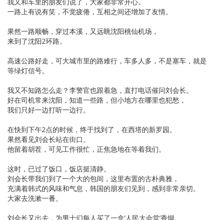
我又和车里的朋友们说了，大家都非常开心。
一路上有说有笑，不觉疲倦，互相之间还增加了友情。
果然一路顺畅，穿过本溪，又远眺沈阳桃仙机场，
来到了沈阳2环路。
高速公路好走，可大城市里的路难行，车多人多，不是塞车，就是
等绿灯信号。
我又不知路怎么走？李警官也跟着急，直打电话催问刘会长。
好在司机常来沈阳，知道一些路，但小地方在哪里也犯愁，
我们只好一边打听一边行。
在快到下午2点的时候，终于找到了，在西塔的新罗园。
果然看见刘会长站在街口。
他留着胡茬，可见工作很忙，正焦急地在等着我们。
这时，已过了饭口，饭店挺清静。
刘会长带我们到了一个大的包间，这里布置的古朴典雅，
充满着韩式的风味和气息，韩国的朋友们见到，感到非常亲切。
大家去洗漱一番。
刘会长又出去，为男士们每人买了一盒‘人民大会堂’香烟。