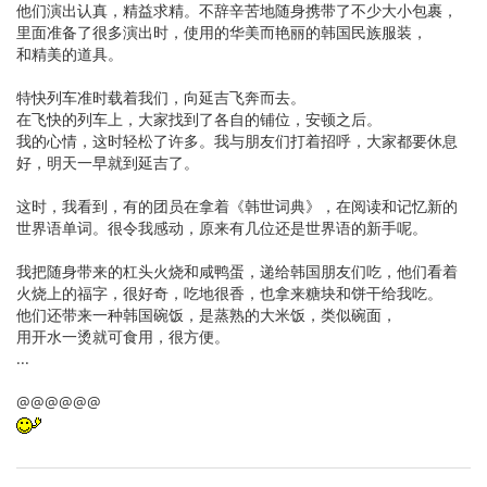
他们演出认真，精益求精。不辞辛苦地随身携带了不少大小包裹，
里面准备了很多演出时，使用的华美而艳丽的韩国民族服装，
和精美的道具。
特快列车准时载着我们，向延吉飞奔而去。
在飞快的列车上，大家找到了各自的铺位，安顿之后。
我的心情，这时轻松了许多。我与朋友们打着招呼，大家都要休息
好，明天一早就到延吉了。
这时，我看到，有的团员在拿着《韩世词典》，在阅读和记忆新的
世界语单词。很令我感动，原来有几位还是世界语的新手呢。
我把随身带来的杠头火烧和咸鸭蛋，递给韩国朋友们吃，他们看着
火烧上的福字，很好奇，吃地很香，也拿来糖块和饼干给我吃。
他们还带来一种韩国碗饭，是蒸熟的大米饭，类似碗面，
用开水一烫就可食用，很方便。
...
@@@@@@