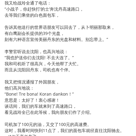
我又给战玲全通了电话：
“小战子，你赶快打‘的士’奔沈丹高速路口，
去等我们乘坐的白色面包车，
告诉其他送行的世界语朋友可以回去了，从卜明丽那取来，
有白鹰副会长提供的39个光盘，
刻有六种语言宣传美丽丹东的光盘和材料。别忘带上。”
李警官听说去沈阳，也高兴地说：
“我也护送你们去沈阳! 不去大连了。”
我和司机听了很高兴，今天他帮了大忙。
而且从沈阳回丹东，司机也有个伴。
我又把情况通报了外国朋友，
他们高兴地说：
“Bone! Tre bona! Koran dankon！”
意思是：太好了！衷心感谢！
谈话间，我们的车就来到了高速路口，
看见战玲全已在此等候，我向朋友们作了介绍。
司机加了100元的油，又交了100元的高速费。
这时，我看时间快到11点了，我们的面包车就径直往沈阳驰去。