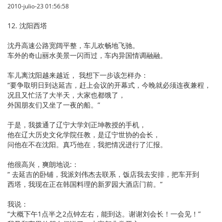
2010-julio-23 01:56:58
12. 沈阳西塔
沈丹高速公路宽阔平整，车儿欢畅地飞驰。
车外的奇山丽水美景一闪而过，车内异国情调融融。
车儿离沈阳越来越近， 我想下一步该怎样办：
“要争取明日到达延吉，赶上会议的开幕式，今晚就必须连夜兼程，
况且又忙活了大半天，大家也都饿了，
外国朋友们又坐了一夜的船。”
于是，我拨通了辽宁大学刘正坤教授的手机，
他在辽大历史文化学院任教，是辽宁世协的会长，
问他在不在沈阳。真巧他在，我把情况进行了汇报。
他很高兴，爽朗地说:：
“ 去延吉的卧铺，我派刘伟杰去联系，饭店我去安排，把车开到
西塔，我现在正在韩国料理的新罗园大酒店门前。”
我说：
“大概下午1点半之2点钟左右，能到达。谢谢刘会长！一会见！”