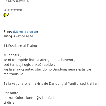
...(13)天高任鸟飞
@@@@@@
Flago
(
Montri la profilon
)
2010-julio-22 04:24:44
11.Postkure al Trajno
Mi pensis，
ke ni tre rapide finis la aferojn en la haveno，
sed tempoj flugis ankaŭ rapide，
kaj la amikioj antaŭ stacidomo Dandong nepre estis tre
maltrankvile.
Se la vagonaro jam ekiris de Dandong al Yanji， sed kiel fari.
Pensante，
mi kun ŝoforo konsiliĝis kiel fari.
Li diris，