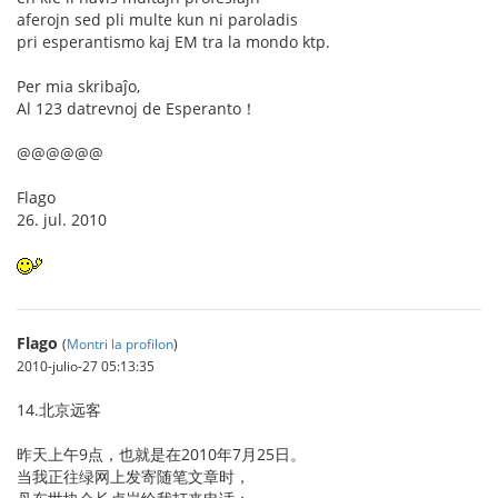
aferojn sed pli multe kun ni paroladis
pri esperantismo kaj EM tra la mondo ktp.
Per mia skribaĵo,
Al 123 datrevnoj de Esperanto！
@@@@@@
Flago
26. jul. 2010
Flago
(
Montri la profilon
)
2010-julio-27 05:13:35
14.北京远客
昨天上午9点，也就是在2010年7月25日。
当我正往绿网上发寄随笔文章时，