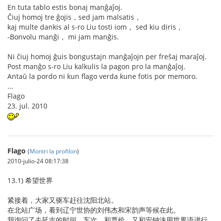
En tuta tablo estis bonaj manĝaĵoj.
Ĉiuj homoj tre ĝojis，sed jam malsatis，
kaj multe dankis al s-ro Liu tosti iom， sed kiu diris，
-Bonvolu manĝi， mi jam manĝis.
Ni ĉiuj homoj ĝuis bongustajn manĝaĵojn per freŝaj maraĵoj.
Post manĝo s-ro Liu kalkulis la pagon pro la manĝaĵoj.
Antaŭ la pordo ni kun flago verda kune fotis por memoro.
...
Flago
23. jul. 2010
Flago
(
Montri la profilon
)
2010-julio-24 08:17:38
13.1) 希望世界
紧接着，大家又驱车赶往沈阳北站。
在北站广场，看到辽宁世协的刘伟杰和宋韵声等候在此。
我询问了去延吉的时间、车次、和票价，又和安钟洙用世界语进行