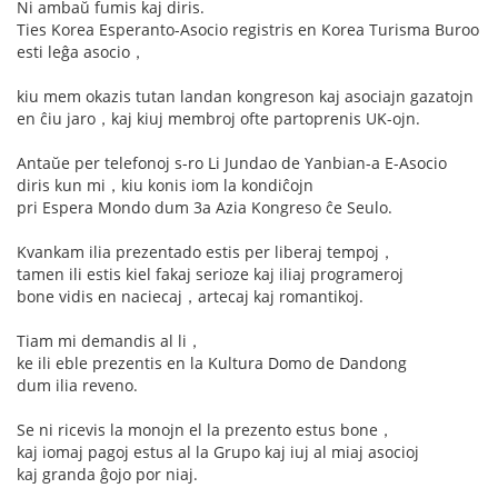
Ni ambaŭ fumis kaj diris.
Ties Korea Esperanto-Asocio registris en Korea Turisma Buroo
esti leĝa asocio，
kiu mem okazis tutan landan kongreson kaj asociajn gazatojn
en ĉiu jaro，kaj kiuj membroj ofte partoprenis UK-ojn.
Antaŭe per telefonoj s-ro Li Jundao de Yanbian-a E-Asocio
diris kun mi，kiu konis iom la kondiĉojn
pri Espera Mondo dum 3a Azia Kongreso ĉe Seulo.
Kvankam ilia prezentado estis per liberaj tempoj，
tamen ili estis kiel fakaj serioze kaj iliaj programeroj
bone vidis en naciecaj，artecaj kaj romantikoj.
Tiam mi demandis al li，
ke ili eble prezentis en la Kultura Domo de Dandong
dum ilia reveno.
Se ni ricevis la monojn el la prezento estus bone，
kaj iomaj pagoj estus al la Grupo kaj iuj al miaj asocioj
kaj granda ĝojo por niaj.