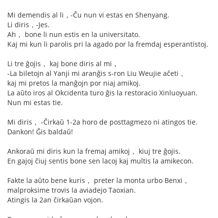
Mi demendis al li，-Ĉu nun vi estas en Shenyang.
Li diris，-Jes.
Ah， bone li nun estis en la universitato.
Kaj mi kun li parolis pri la agado por la fremdaj esperantistoj.
Li tre ĝojis， kaj bone diris al mi，
-La biletojn al Yanji mi aranĝis s-ron Liu Weujie aĉeti，
kaj mi pretos la manĝojn por niaj amikoj.
La aŭto iros al Okcidenta turo ĝis la restoracio Xinluoyuan.
Nun mi estas tie.
Mi diris， -Ĉirkaŭ 1-2a horo de posttagmezo ni atingos tie.
Dankon! Ĝis baldaŭ!
Ankoraŭ mi diris kun la fremaj amikoj， kiuj tre ĝojis.
En gajoj ĉiuj sentis bone sen lacoj kaj multis la amikecon.
Fakte la aŭto bene kuris， preter la monta urbo Benxi，
malproksime trovis la aviadejo Taoxian.
Atingis la 2an ĉirkaŭan vojon.