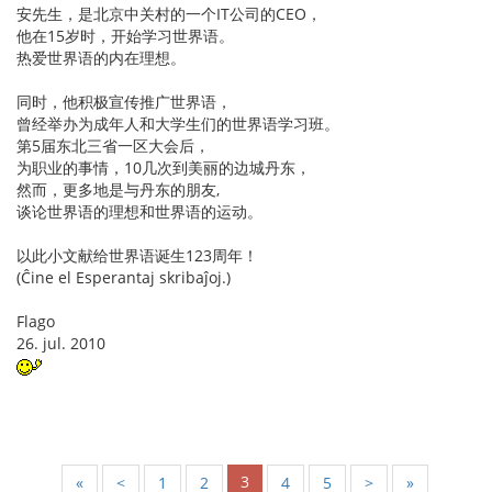
安先生，是北京中关村的一个IT公司的CEO，
他在15岁时，开始学习世界语。
热爱世界语的内在理想。
同时，他积极宣传推广世界语，
曾经举办为成年人和大学生们的世界语学习班。
第5届东北三省一区大会后，
为职业的事情，10几次到美丽的边城丹东，
然而，更多地是与丹东的朋友,
谈论世界语的理想和世界语的运动。
以此小文献给世界语诞生123周年！
(Ĉine el Esperantaj skribaĵoj.)
Flago
26. jul. 2010
3
«
<
1
2
4
5
>
»