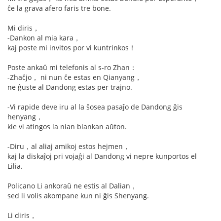
ĉe la grava afero faris tre bone.
Mi diris，
-Dankon al mia kara，
kaj poste mi invitos por vi kuntrinkos！
Poste ankaŭ mi telefonis al s-ro Zhan：
-Zhaĉjo， ni nun ĉe estas en Qianyang，
ne ĝuste al Dandong estas per trajno.
-Vi rapide deve iru al la ŝosea pasaĵo de Dandong ĝis
henyang，
kie vi atingos la nian blankan aŭton.
-Diru，al aliaj amikoj estos hejmen，
kaj la diskaĵoj pri vojaĝi al Dandong vi nepre kunportos el
Lilia.
Policano Li ankoraŭ ne estis al Dalian，
sed li volis akompane kun ni ĝis Shenyang.
Li diris，