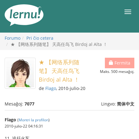
Al
la
Men
enhavo
Forumo
Pri ĉio cetera
★ 【网络系列随笔】 天高任鸟飞 Birdoj al Alta ！
★ 【网络系列随
Fermita
笔】 天高任鸟飞
Maks. 500 mesaĝoj.
Birdoj al Alta ！
de
Flago
, 2010-julio-20
Mesaĝoj:
7077
Lingvo:
简体中文
Flago
(
Montri la profilon
)
2010-julio-22 04:16:31
11. 追赶火车