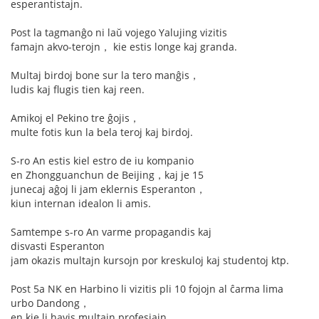
esperantistajn.
Post la tagmanĝo ni laŭ vojego Yalujing vizitis
famajn akvo-terojn， kie estis longe kaj granda.
Multaj birdoj bone sur la tero manĝis，
ludis kaj flugis tien kaj reen.
Amikoj el Pekino tre ĝojis，
multe fotis kun la bela teroj kaj birdoj.
S-ro An estis kiel estro de iu kompanio
en Zhongguanchun de Beijing，kaj je 15
junecaj aĝoj li jam eklernis Esperanton，
kiun internan idealon li amis.
Samtempe s-ro An varme propagandis kaj
disvasti Esperanton
jam okazis multajn kursojn por kreskuloj kaj studentoj ktp.
Post 5a NK en Harbino li vizitis pli 10 fojojn al ĉarma lima
urbo Dandong，
en kie li havis multajn profesiajn