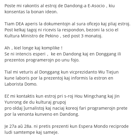
Poste mi rakontis al estroj de Dandong-a E-Asocio，kiu
konsentas la bonan ideon.
Tiam DEA aperis la dokumentojn al sura oficejo kaj pliaj estroj.
Post kelkaj tagoj ni ricevis la respondon, bezoni la scio el
Kultura Ministro de Pekino，sed post 3 monatoj.
Ah，kiel longe kaj komplike！
Se ni intencis esperi， ke en Dandong kaj en Donggang ili
prezentos programerojn po unu fojo.
Tial mi veturis al Donggang kun vicprezidanto Wu Tiejun
kune laboris por la prezentoj kaj informis la estron en
Laborista Domo.
Eĉ mi kontaktis kun estroj pri s-roj Hou Mingchang kaj Jin
Yunrong de du kulturaj grupoj
pro oldaj ĵurnalistoj kaj naciaj koreoj fari programerojn prete
por la venonta kunveno en Dandong.
Je 27a aŭ 28a. ni pretis prezenti kun Espera Mondo reciprode
ludi samtempe kaj sameje.