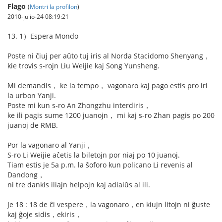
Flago
(
Montri la profilon
)
2010-julio-24 08:19:21
13. 1）Espera Mondo
Poste ni ĉiuj per aŭto tuj iris al Norda Stacidomo Shenyang，
kie trovis s-rojn Liu Weijie kaj Song Yunsheng.
Mi demandis， ke la tempo， vagonaro kaj pago estis pro iri
la urbon Yanji.
Poste mi kun s-ro An Zhongzhu interdiris，
ke ili pagis sume 1200 juanojn， mi kaj s-ro Zhan pagis po 200
juanoj de RMB.
Por la vagonaro al Yanji，
S-ro Li Weijie aĉetis la biletojn por niaj po 10 juanoj.
Tiam estis je 5a p.m. la ŝoforo kun policano Li revenis al
Dandong，
ni tre dankis iliajn helpojn kaj adiaiŭs al ili.
Je 18 : 18 de ĉi vespere，la vagonaro，en kiujn litojn ni ĝuste
kaj ĝoje sidis，ekiris，