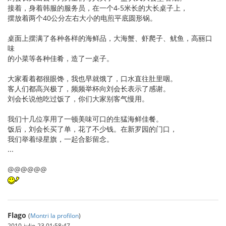
接着，身着韩服的服务员，在一个4-5米长的大长桌子上，
摆放着两个40公分左右大小的电煎平底圆形锅。
桌面上摆满了各种各样的海鲜品，大海蟹、虾爬子、鱿鱼，高丽口
味
的小菜等各种佳肴，造了一桌子。
大家看着都很眼馋，我也早就饿了，口水直往肚里咽。
客人们都高兴极了，频频举杯向刘会长表示了感谢。
刘会长说他吃过饭了，你们大家别客气慢用。
我们十几位享用了一顿美味可口的生猛海鲜佳餐。
饭后，刘会长买了单，花了不少钱。在新罗园的门口，
我们举着绿星旗，一起合影留念。
...
@@@@@@
Flago
(
Montri la profilon
)
2010-julio-23 01:58:47