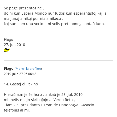
Se page prezentos ne，
do ni kun Espera Mondo nur ludos kun esperantistoj kaj la
maljunaj amikoj por nia amikeco，
kaj sume en unu vorto， ni volis preti bonege antaŭ ludo.
...
Flago
27. jul. 2010
Flago
(
Montri la profilon
)
2010-julio-27 05:06:48
14. Gastoj el Pekino
Hieraŭ a.m je 9a horo，ankaŭ je 25. jul. 2010
mi metis miajn skribaĵojn al Verda Reto，
Tiam kiel prezidanto Lu Yan de Dandong-a E-Asocio
telefonis al mi.