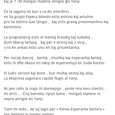
kaj je 7 :30 morgaŭ matene atingos ĝis Yanji.
Ĉe la vagono mi kun s-ro An interdiris，
en lia grupo Espera Mondo estis estrino kaj artulino
pro lia edzino Gao Qingzi， kaj estis gravaj prezentantino kaj
kantistino.
La programeroj estis el memaj kreadoj kaj ludadoj，
dum liberaj tempoj，kaj per 4 virinoj kaj 2 viroj，
s-ro An ankaŭ estis unu en liaj prezentantoj.
Per naciaj dancoj，kantoj，muzikoj kaj esperantaj kantoj
estis ili ofte okazis en lokoj de esperantujo en Suda Koreio.
Ili ludis serioze kaj bone，kun multaj vestoj kaj aliaj.
La ekspresa vagonaro rapide flugis al Yanji.
Ni jam sidis la niajn lit-dormejojn，poste mia koro silentis，
mi diris， -Ĉiuj bonvolu ripozi bone，morgaŭ matene ni
nepre atingos en Yanji.
Tiam mi vidis，ke iuj legis per « Korea-Esperanta Vortaro »
por memori la novajn vortojn，