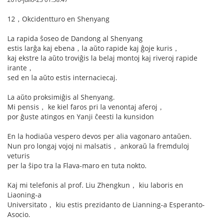
12，Okcidentturo en Shenyang
La rapida ŝoseo de Dandong al Shenyang
estis larĝa kaj ebena，la aŭto rapide kaj ĝoje kuris，
kaj ekstre la aŭto troviĝis la belaj montoj kaj riveroj rapide
irante，
sed en la aŭto estis internaciecaj.
La aŭto proksimiĝis al Shenyang.
Mi pensis， ke kiel faros pri la venontaj aferoj，
por ĝuste atingos en Yanji ĉeesti la kunsidon
En la hodiaŭa vespero devos per alia vagonaro antaŭen.
Nun pro longaj vojoj ni malsatis， ankoraŭ la fremduloj
veturis
per la ŝipo tra la Flava-maro en tuta nokto.
Kaj mi telefonis al prof. Liu Zhengkun， kiu laboris en
Liaoning-a
Universitato， kiu estis prezidanto de Lianning-a Esperanto-
Asocio.