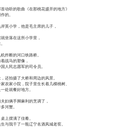
那首动听的歌曲《在那桃花盛开的地方》
创作的。
毛岸英小学，他是毛主席的儿子，
馆就坐落在这所小学里，
念。
飞机炸断的河口铁路桥。
骑着战马的塑像，
中国人民志愿军的司令员。
念，还拍摄了大桥和周边的风景。
一家农家小院，院子里生长着几棵桃树、
是一处就餐好地方。
们夫妇俩手脚麻利的烹调了，
许多河蟹。
，桌上摆满了佳肴。
先生与我干了一瓶辽宁名酒凤城老窖。