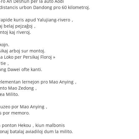
s-ro An Deshun per la aŭto Aodi
 distancis urbon Dandong pro 60 kilometroj.
rapide kuris apud Yalujiang-rivero，
taj belaj pejzaĝoj，
toj kaj riveroj.
kojn.
sikaj arboj sur montoj.
a Loko per Persikaj Floroj »
 tie，
ang Dawei ofte kanti.
 elementan lernejon pro Mao Anying，
idinto Mao Zedong，
ea Milito.
a Muzeo por Mao Anying，
tis por memoro.
ojan ponton Hekou，kiun malbonis
aj batalaj aviadiloj dum la milito.