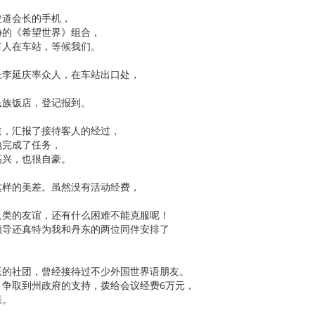
俊道会长的手机，
协的《希望世界》组合，
有人在车站，等候我们。
长李延庆率众人，在车站出口处，
，
民族饭店，登记报到。
道，汇报了接待客人的经过，
地完成了任务，
高兴，也很自豪。
这样的美差。虽然没有活动经费，
人类的友谊，还有什么困难不能克服呢！
领导还真特为我和丹东的两位同伴安排了
跃的社团，曾经接待过不少外国世界语朋友。
，争取到州政府的支持，拨给会议经费6万元，
果。