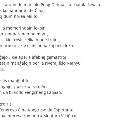
la statuon de marŝalo Peng Dehuai sur batala ĉevalo，
tis komandanto de Ĉinaj
oj dum Korea Milito.
is la memorindajn lokojn
belan kamparanan hejmon，
on，kie trovis kelkajn persikajn，
jn arbojn，kie estis bona kaj bela loko.
ĝejo，kie aperis afablej gemastroj，
stajn manĝaĵojn per la riveraj fiŝo Nianyu
j...
 estis manĝtablo，
anĝaĵoj，per kiuj s-ro An
lon da brando Fengcheng Laojiao.
erdiris
 Kongreso Ĉina Kongreso de Esperanto
ma interesa romano « Montara Vilaĝo »