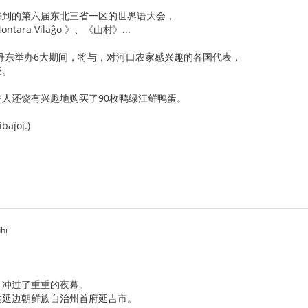
来到的第六届东北三省一区的世界语大会，
ra Vilaĝo 》、《山村》...
丹东举办6大期间，将与，对河口农家感兴趣的各国代表，
谈。
人还饶有兴趣地购买了90枚鸭绿江鲜鸭蛋。
baĵoj.)
hi
，冲过了重重的夜幕。
达延边朝鲜族自治州首府延吉市。