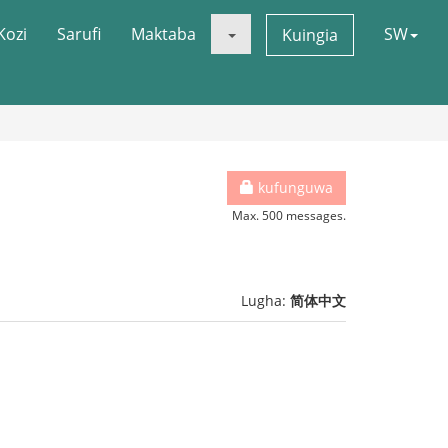
Kozi
Sarufi
Maktaba
SW
Kuingia
kufunguwa
Max. 500 messages.
Lugha:
简体中文