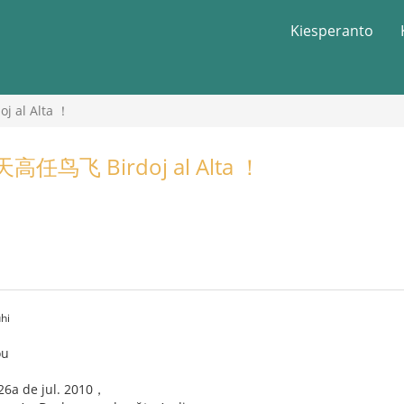
Kiesperanto
al Alta ！
鸟飞 Birdoj al Alta ！
hi
ou
 26a de jul. 2010，