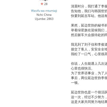
28
清晨时分，我打通了李
Wasifu wa mtumiaji
告知他，我们与韩国世
Nchi: China
快要到延吉车站。他说
Ujumbe: 2863
果然，延边世协的秘书
举着绿星旗在迎候我们
然后躯车大会接待处的
我见到了刘子佳和李俊
接交了客人，安安全全
我松了一口气，心里很
你说，人生能遇上几次
心里也很快活。
为了世界语事业，为了
事后，两位延边世协李
一顿。
延边世协也是一个很活
这一次，经过不少努力
这是大家共同努力地结