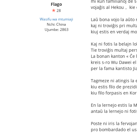
mi kun familianoj de 
Flago
vojaĝis al Hekou， kie
28
Wasifu wa mtumiaji
Laŭ bona vojo la aŭto 
Nchi: China
kaj ni troviĝis pri mul
Ujumbe: 2863
kiuj estis en verdaj mon
Kaj ni fotis la belajn lo
Tie troviĝis multaj per
La bonan kanton « Ĉe l
kreis s-ro Wu Dawei el
per la fama kantisto Ji
Tagmeze ni atingis la
kiu estis filo de prez
kiu filo forpasis en Kor
En la lernejo estis l
antaŭ la lernejo ni fo
Poste ni iris la ferv
pro bombardado el uson