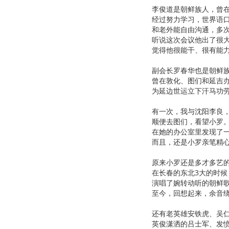
李俊道是朝鲜族人，曾
经过努力学习，世界语
和老外能自由沟通，多
听说这次会议他出了很
觉得他很能干、很有能
副会长罗春华也是朝鲜
曾在敦化、图们和延吉
为延边世运立下汗马功
有一次，我与沈阳李良
顺便去图们，看望小罗
在她的办公室里发现了
而且，还是小罗亲笔精
原来小罗还是多才多艺
在长春的东北3大的时
演唱了婉转动听的朝鲜
至今，回想起来，余音
还有老英雄安铁虎、吴
英俊潇洒的吕士军、发