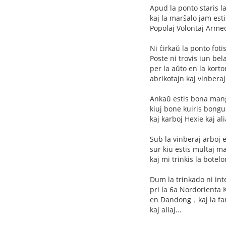
Apud la ponto staris 
kaj la marŝalo jam es
Popolaj Volontaj Arme
Ni ĉirkaŭ la ponto fot
Poste ni trovis iun 
per la aŭto en la kort
abrikotajn kaj vinbera
Ankaŭ estis bona man
kiuj bone kuiris bongu
kaj karboj Hexie kaj alia
Sub la vinberaj arboj
sur kiu estis multaj m
kaj mi trinkis la bote
Dum la trinkado ni int
pri la 6a Nordorienta
en Dandong，kaj la fa
kaj aliaj...