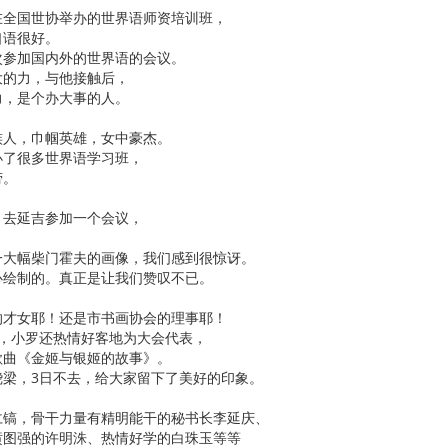
在全国世协举办的世界语师资培训班，
口语很好。
次参加国内外的世界语的会议。
大的力，与他接触后，
力，是个办大事的人。
族人，巾帼英雄，女中豪杰。
办了很多世界语学习班，
劳。
，去延吉参加一个会议，
。
一大幅柴门霍夫的画像，我们感到很惊讶。
心绘制的。真正是让我们赞叹不已。
的才女耶！还是市书画协会的理事耶！
候，小罗还热情好客地为大会代表，
歌曲《金姬与银姬的故事》。
绕梁，3日不去，给大家留下了美好的印象。
仁镐，骨干力量有精明能干的秘书长李延庆、
愤图强的许明洙、热情好学的白珠玉等等