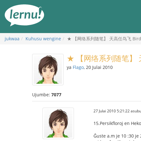
Kwa
maudhui
jukwaa
Kuhusu wengine
★ 【网络系列随笔】 天高任鸟飞 Birdoj 
★ 【网络系列随笔】 天高任
ya
Flago
, 20 Julai 2010
Ujumbe:
7077
27 Julai 2010 5:21:22 asubu
15.Persikfloroj en Hek
Ĝuste a.m je 10 :30 je