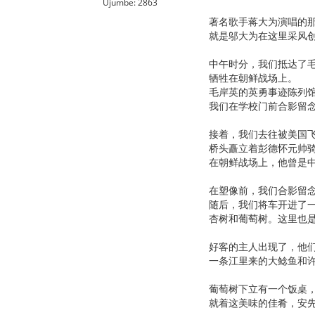
Ujumbe: 2863
著名歌手蒋大为演唱的
就是邬大为在这里采风
中午时分，我们抵达了
牺牲在朝鲜战场上。
毛岸英的英勇事迹陈列
我们在学校门前合影留
接着，我们去往被美国
桥头矗立着彭德怀元帅
在朝鲜战场上，他曾是
在塑像前，我们合影留
随后，我们将车开进了
杏树和葡萄树。这里也
好客的主人出现了，他
一条江里来的大鲶鱼和
葡萄树下立有一个饭桌
就着这美味的佳肴，安