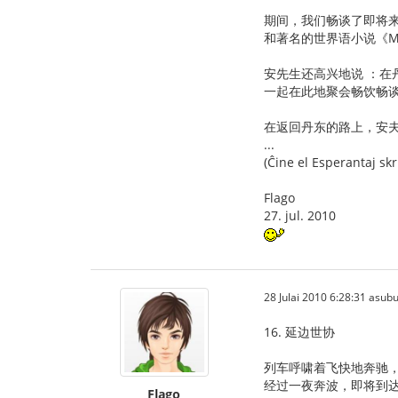
期间，我们畅谈了即将
和著名的世界语小说《Monta
安先生还高兴地说 ：在
一起在此地聚会畅饮畅
在返回丹东的路上，安夫
...
(Ĉine el Esperantaj skri
Flago
27. jul. 2010
28 Julai 2010 6:28:31 asubu
16. 延边世协
列车呼啸着飞快地奔驰
经过一夜奔波，即将到
Flago