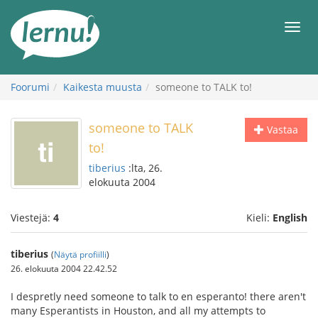
Tästä
sisältöön
Men
Foorumi
Kaikesta muusta
someone to TALK to!
someone to TALK
Vastaa
to!
tiberius
:lta, 26.
elokuuta 2004
Viestejä:
4
Kieli:
English
tiberius
(
Näytä profiilli
)
26. elokuuta 2004 22.42.52
I despretly need someone to talk to en esperanto! there aren't
many Esperantists in Houston, and all my attempts to