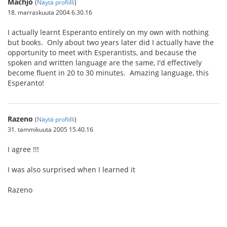
Machjo
(
Näytä profiilli
)
18. marraskuuta 2004 6.30.16
I actually learnt Esperanto entirely on my own with nothing
but books. Only about two years later did I actually have the
opportunity to meet with Esperantists, and because the
spoken and written language are the same, I'd effectively
become fluent in 20 to 30 minutes. Amazing language, this
Esperanto!
Razeno
(
Näytä profiilli
)
31. tammikuuta 2005 15.40.16
I agree !!!
I was also surprised when I learned it
Razeno