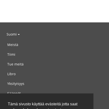
Suomi
Meistä
Tiimi
Tue meitä
Libro
Yksityisyys
Säännöt
Ota yhteyttä meihin
Tämä sivusto käyttää evästeitä jotta saat