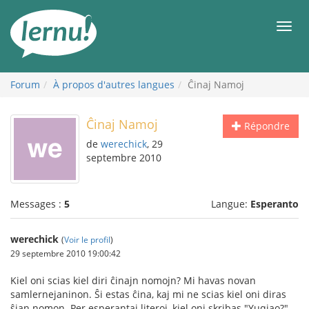
Aller
au
Men
contenu
Forum
À propos d'autres langues
Ĉinaj Namoj
Ĉinaj Namoj
Répondre
de
werechick
, 29
septembre 2010
Messages :
5
Langue:
Esperanto
werechick
(
Voir le profil
)
29 septembre 2010 19:00:42
Kiel oni scias kiel diri ĉinajn nomojn? Mi havas novan
samlernejaninon. Ŝi estas ĉina, kaj mi ne scias kiel oni diras
ŝian nomon. Per esperantaj literoj, kiel oni skribas "Yuqiao?"