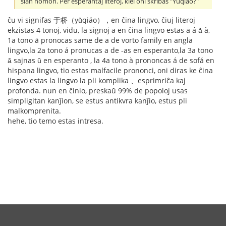
ŝian nomon. Per esperantaj literoj, kiel oni skribas "Yuqiao?"
ĉu vi signifas 于桥（yǔqiáo），en ĉina lingvo, ĉiuj literoj
ekzistas 4 tonoj, vidu, la signoj a en ĉina lingvo estas ā á ǎ à,
1a tono ā pronocas same de a de vorto family en angla
lingvo,la 2a tono á pronucas a de -as en esperanto,la 3a tono
ǎ sajnas ǔ en esperanto , la 4a tono à prononcas á de sofá en
hispana lingvo, tio estas malfacile prononci, oni diras ke ĉina
lingvo estas la lingvo la pli komplika 、esprimriĉa kaj
profonda. nun en ĉinio, preskaŭ 99% de popoloj usas
simpligitan kanĵion, se estus antikvra kanĵio, estus pli
malkomprenita.
hehe, tio temo estas intresa.