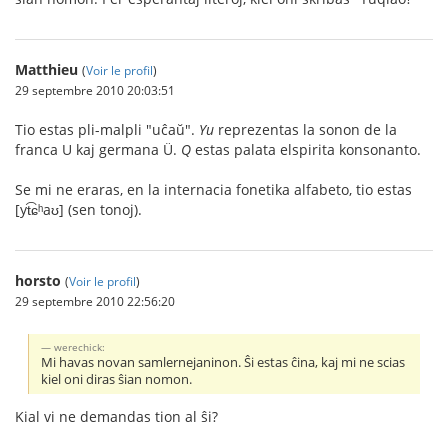
Matthieu
(
Voir le profil
)
29 septembre 2010 20:03:51
Tio estas pli-malpli "uĉaŭ".
Yu
reprezentas la sonon de la
franca U kaj germana Ü.
Q
estas palata elspirita konsonanto.
Se mi ne eraras, en la internacia fonetika alfabeto, tio estas
[yt͡ɕʰaʊ] (sen tonoj).
horsto
(
Voir le profil
)
29 septembre 2010 22:56:20
werechick:
Mi havas novan samlernejaninon. Ŝi estas ĉina, kaj mi ne scias
kiel oni diras ŝian nomon.
Kial vi ne demandas tion al ŝi?