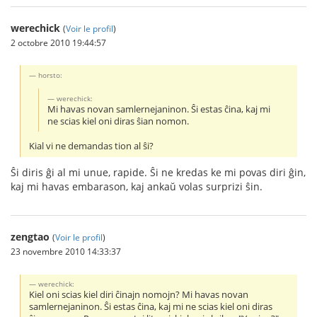
werechick
(
Voir le profil
)
2 octobre 2010 19:44:57
horsto:
werechick:
Mi havas novan samlernejaninon. Ŝi estas ĉina, kaj mi
ne scias kiel oni diras ŝian nomon.
Kial vi ne demandas tion al ŝi?
Ŝi diris ĝi al mi unue, rapide. Ŝi ne kredas ke mi povas diri ĝin,
kaj mi havas embarason, kaj ankaŭ volas surprizi ŝin.
zengtao
(
Voir le profil
)
23 novembre 2010 14:33:37
werechick:
Kiel oni scias kiel diri ĉinajn nomojn? Mi havas novan
samlernejaninon. Ŝi estas ĉina, kaj mi ne scias kiel oni diras