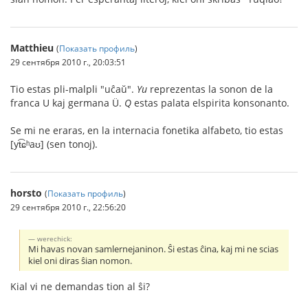
Matthieu
(
Показать профиль
)
29 сентября 2010 г., 20:03:51
Tio estas pli-malpli "uĉaŭ".
Yu
reprezentas la sonon de la
franca U kaj germana Ü.
Q
estas palata elspirita konsonanto.
Se mi ne eraras, en la internacia fonetika alfabeto, tio estas
[yt͡ɕʰaʊ] (sen tonoj).
horsto
(
Показать профиль
)
29 сентября 2010 г., 22:56:20
werechick:
Mi havas novan samlernejaninon. Ŝi estas ĉina, kaj mi ne scias
kiel oni diras ŝian nomon.
Kial vi ne demandas tion al ŝi?