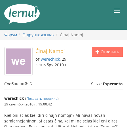
К
содержанию
Мен
Форум
О других языках
Ĉinaj Namoj
Ĉinaj Namoj
Ответить
от
werechick
, 29
сентября 2010 г.
Сообщений:
5
Язык:
Esperanto
werechick
(
Показать профиль
)
29 сентября 2010 г., 19:00:42
Kiel oni scias kiel diri ĉinajn nomojn? Mi havas novan
samlernejaninon. Ŝi estas ĉina, kaj mi ne scias kiel oni diras
ŝian nomon. Per esperantaj literoj, kiel oni skribas "Yuqiao?"