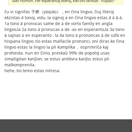
ŝian nomon. Per esperantaj literoj, kiel oni skribas "Yuqiao?"
ĉu vi signifas 于桥（yǔqiáo），en ĉina lingvo, ĉiuj literoj
ekzistas 4 tonoj, vidu, la signoj a en ĉina lingvo estas ā á ǎ à,
1a tono ā pronocas same de a de vorto family en angla
lingvo,la 2a tono á pronucas a de -as en esperanto,la 3a tono
ǎ sajnas ǔ en esperanto , la 4a tono à prononcas á de sofá en
hispana lingvo, tio estas malfacile prononci, oni diras ke ĉina
lingvo estas la lingvo la pli komplika 、esprimriĉa kaj
profonda. nun en ĉinio, preskaŭ 99% de popoloj usas
simpligitan kanĵion, se estus antikvra kanĵio, estus pli
malkomprenita.
hehe, tio temo estas intresa.