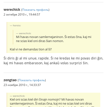
werechick
(
Показать профиль
)
2 октября 2010 г., 19:44:57
horsto:
werechick:
Mi havas novan samlernejaninon. Ŝi estas ĉina, kaj mi
ne scias kiel oni diras ŝian nomon.
Kial vi ne demandas tion al ŝi?
Ŝi diris ĝi al mi unue, rapide. Ŝi ne kredas ke mi povas diri ĝin,
kaj mi havas embarason, kaj ankaŭ volas surprizi ŝin.
zengtao
(
Показать профиль
)
23 ноября 2010 г., 14:33:37
werechick:
Kiel oni scias kiel diri ĉinajn nomojn? Mi havas novan
samlernejaninon. Ŝi estas ĉina, kaj mi ne scias kiel oni diras