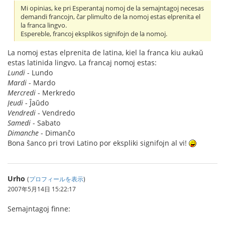
Mi opinias, ke pri Esperantaj nomoj de la semajntagoj necesas
demandi francojn, ĉar plimulto de la nomoj estas elprenita el
la franca lingvo.
Espereble, francoj eksplikos signifojn de la nomoj.
La nomoj estas elprenita de latina, kiel la franca kiu aukaŭ
estas latinida lingvo. La francaj nomoj estas:
Lundi
- Lundo
Mardi
- Mardo
Mercredi
- Merkredo
Jeudi
- Ĵaŭdo
Vendredi
- Vendredo
Samedi
- Sabato
Dimanche
- Dimanĉo
Bona ŝanco pri trovi Latino por ekspliki signifojn al vi!
Urho
(
プロフィールを表示
)
2007年5月14日 15:22:17
Semajntagoj finne: