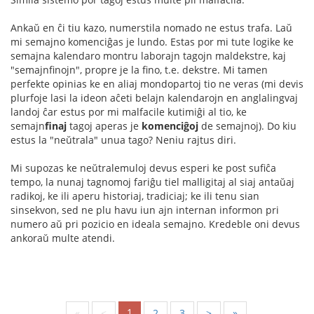
Ankaŭ en ĉi tiu kazo, numerstila nomado ne estus trafa. Laŭ
mi semajno komenciĝas je lundo. Estas por mi tute logike ke
semajna kalendaro montru laborajn tagojn maldekstre, kaj
"semajnfinojn", propre je la fino, t.e. dekstre. Mi tamen
perfekte opinias ke en aliaj mondopartoj tio ne veras (mi devis
plurfoje lasi la ideon aĉeti belajn kalendarojn en anglalingvaj
landoj ĉar estus por mi malfacile kutimiĝi al tio, ke
semajn
finaj
tagoj aperas je
komenciĝoj
de semajnoj). Do kiu
estus la "neŭtrala" unua tago? Neniu rajtus diri.
Mi supozas ke neŭtralemuloj devus esperi ke post sufiĉa
tempo, la nunaj tagnomoj fariĝu tiel malligitaj al siaj antaŭaj
radikoj, ke ili aperu historiaj, tradiciaj; ke ili tenu sian
sinsekvon, sed ne plu havu iun ajn internan informon pri
numero aŭ pri pozicio en ideala semajno. Kredeble oni devus
ankoraŭ multe atendi.
1
«
<
2
3
>
»