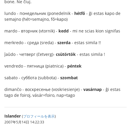
bone. Ne ĉiuj.
lundo - понедельник (ponedelnik -
hétfő
- ĝi estas kapo de
semajno (hét=semajno, fő=kapo)
mardo - вторник (vtornik) -
kedd
- mi ne scias kion signifas
merkredo - среда (sreda) -
szerda
- estas simila !!
ĵaŭdo - четверг (ĉetverg)-
csütörtök
- estas simila !
vendredo - пятница (piatnica) -
péntek
sabato - суббота (subbota) -
szombat
dimanĉo - воскресенье (voskriesienje) -
vasárnap
- ĝi estas
tago de foiroj, vásár=foiro, nap=tago
Islander
(
プロフィールを表示
)
2007年5月14日 14:22:33