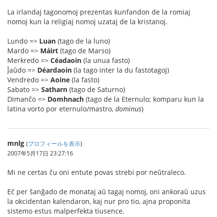
La irlandaj tagonomoj prezentas kunfandon de la romiaj
nomoj kun la religiaj nomoj uzataj de la kristanoj.
Lundo =>
Luan
(tago de la luno)
Mardo =>
Máirt
(tago de Marso)
Merkredo =>
Céadaoin
(la unua fasto)
Ĵaŭdo =>
Déardaoin
(la tago inter la du fastotagoj)
Vendredo =>
Aoine
(la fasto)
Sabato =>
Satharn
(tago de Saturno)
Dimanĉo =>
Domhnach
(tago de la Eternulo; komparu kun la
latina vorto por eternulo/mastro,
dominus
)
mnlg
(
プロフィールを表示
)
2007年5月17日 23:27:16
Mi ne certas ĉu oni entute povas strebi por neŭtraleco.
Eĉ per ŝanĝado de monataj aŭ tagaj nomoj, oni ankoraŭ uzus
la okcidentan kalendaron, kaj nur pro tio, ajna proponita
sistemo estus malperfekta tiusence.