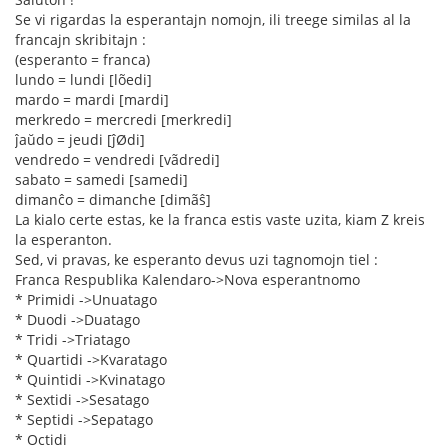
Se vi rigardas la esperantajn nomojn, ili treege similas al la
francajn skribitajn :
(esperanto = franca)
lundo = lundi [lõedi]
mardo = mardi [mardi]
merkredo = mercredi [merkredi]
ĵaŭdo = jeudi [ĵØdi]
vendredo = vendredi [vãdredi]
sabato = samedi [samedi]
dimanĉo = dimanche [dimãŝ]
La kialo certe estas, ke la franca estis vaste uzita, kiam Z kreis
la esperanton.
Sed, vi pravas, ke esperanto devus uzi tagnomojn tiel :
Franca Respublika Kalendaro->Nova esperantnomo
* Primidi ->Unuatago
* Duodi ->Duatago
* Tridi ->Triatago
* Quartidi ->Kvaratago
* Quintidi ->Kvinatago
* Sextidi ->Sesatago
* Septidi ->Sepatago
* Octidi