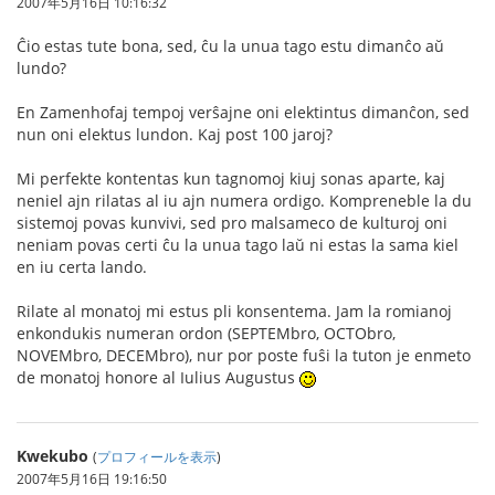
2007年5月16日 10:16:32
Ĉio estas tute bona, sed, ĉu la unua tago estu dimanĉo aŭ
lundo?
En Zamenhofaj tempoj verŝajne oni elektintus dimanĉon, sed
nun oni elektus lundon. Kaj post 100 jaroj?
Mi perfekte kontentas kun tagnomoj kiuj sonas aparte, kaj
neniel ajn rilatas al iu ajn numera ordigo. Kompreneble la du
sistemoj povas kunvivi, sed pro malsameco de kulturoj oni
neniam povas certi ĉu la unua tago laŭ ni estas la sama kiel
en iu certa lando.
Rilate al monatoj mi estus pli konsentema. Jam la romianoj
enkondukis numeran ordon (SEPTEMbro, OCTObro,
NOVEMbro, DECEMbro), nur por poste fuŝi la tuton je enmeto
de monatoj honore al Iulius Augustus
Kwekubo
(
プロフィールを表示
)
2007年5月16日 19:16:50