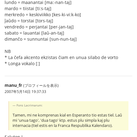
lundo = maanantai [ma:-nan-taj]
mardo = tiistai [ti:s-taj]
merkredo = keskiviikko [kes-ki-vi:k-ko]
ĵaŭdo = torstai [tors-taj]
vendredo = perjantai [per-jan-taj]
sabato = lauantai [laŭ-an-taj]
dimanĉo = sunnuntai [sun-nun-taj]
NB
* La ĉefa akcento ekzistas ĉiam en unua silabo de vorto
* Longa vokalo [:]
manu_fr
(プロフィールを表示)
2007年5月14日 19:37:33
Fons Lacrimarum:
Tamen, mi ne komprenas kial en Esperanto tio estas tiel. Laŭ
mi 'unua tago', 'dua tago' ktp. estus plu simpla kaj plu
internacia (tiel estis en la Franca Respublika Kalendaro).
Saluton !