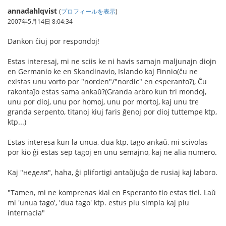
annadahlqvist
(
プロフィールを表示
)
2007年5月14日 8:04:34
Dankon ĉiuj por respondoj!
Estas interesaj, mi ne sciis ke ni havis samajn maljunajn diojn
en Germanio ke en Skandinavio, Islando kaj Finnio(ĉu ne
existas unu vorto por "norden"/"nordic" en esperanto?), Ĉu
rakontaĵo estas sama ankaŭ?(Granda arbro kun tri mondoj,
unu por dioj, unu por homoj, unu por mortoj, kaj unu tre
granda serpento, titanoj kiuj faris ĝenoj por dioj tuttempe ktp,
ktp...)
Estas interesa kun la unua, dua ktp, tago ankaŭ, mi scivolas
por kio ĝi estas sep tagoj en unu semajno, kaj ne alia numero.
Kaj "неделя", haha, ĝi plifortigi antaŭjuĝo de rusiaj kaj laboro.
"Tamen, mi ne komprenas kial en Esperanto tio estas tiel. Laŭ
mi 'unua tago', 'dua tago' ktp. estus plu simpla kaj plu
internacia"