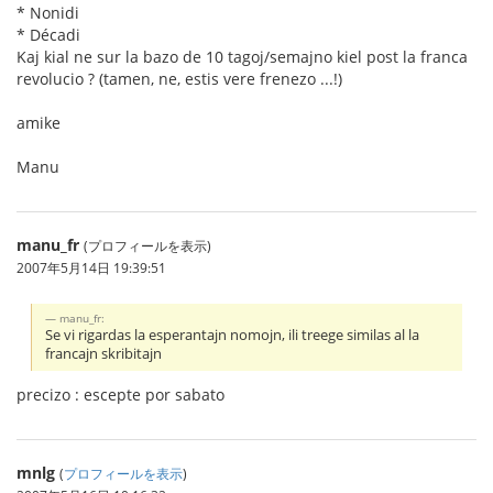
* Nonidi
* Décadi
Kaj kial ne sur la bazo de 10 tagoj/semajno kiel post la franca
revolucio ? (tamen, ne, estis vere frenezo ...!)
amike
Manu
manu_fr
(プロフィールを表示)
2007年5月14日 19:39:51
manu_fr:
Se vi rigardas la esperantajn nomojn, ili treege similas al la
francajn skribitajn
precizo : escepte por sabato
mnlg
(
プロフィールを表示
)