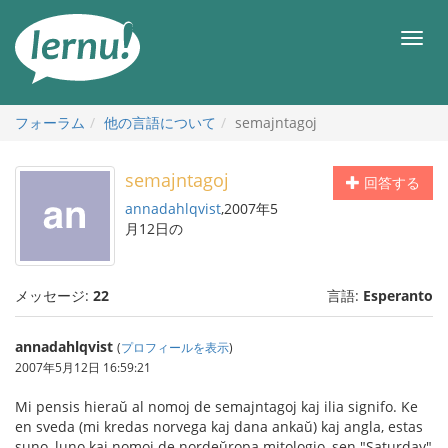
目
次
メ
へ
ニ
ュ
ー
フォーラム
他の言語について
semajntagoj
semajntagoj
回答する
annadahlqvist
,2007年5
月12日の
メッセージ:
22
言語:
Esperanto
annadahlqvist
(
プロフィールを表示
)
2007年5月12日 16:59:21
Mi pensis hieraŭ al nomoj de semajntagoj kaj ilia signifo. Ke
en sveda (mi kredas norvega kaj dana ankaŭ) kaj angla, estas
suno, luno kaj nomoj de nordeŭropa mitologio, sen "Saturday"