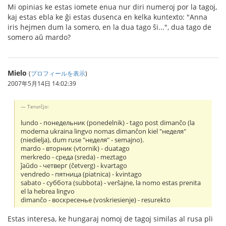
Mi opinias ke estas iomete enua nur diri numeroj por la tagoj,
kaj estas ebla ke ĝi estas dusenca en kelka kuntexto: "Anna
iris hejmen dum la somero, en la dua tago ŝi...", dua tago de
somero aŭ mardo?
Mielo
(
プロフィールを表示
)
2007年5月14日 14:02:39
Terurĉjo:
lundo - понедельник (ponedelnik) - tago post dimanĉo (la
moderna ukraina lingvo nomas dimanĉon kiel "неделя"
(niedielja), dum ruse "неделя" - semajno).
mardo - вторник (vtornik) - duatago
merkredo - среда (sreda) - meztago
ĵaŭdo - четверг (ĉetverg) - kvartago
vendredo - пятница (piatnica) - kvintago
sabato - суббота (subbota) - verŝajne, la nomo estas prenita
el la hebrea lingvo
dimanĉo - воскресенье (voskriesienje) - resurekto
Estas interesa, ke hungaraj nomoj de tagoj similas al rusa pli