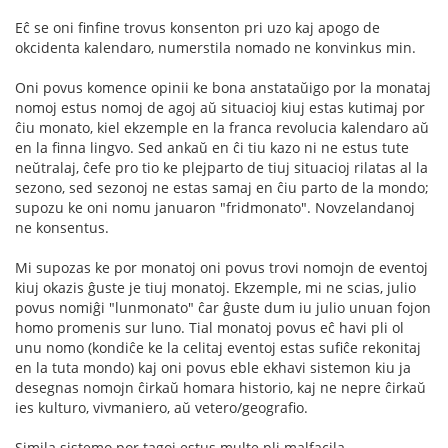
Eĉ se oni finfine trovus konsenton pri uzo kaj apogo de
okcidenta kalendaro, numerstila nomado ne konvinkus min.
Oni povus komence opinii ke bona anstataŭigo por la monataj
nomoj estus nomoj de agoj aŭ situacioj kiuj estas kutimaj por
ĉiu monato, kiel ekzemple en la franca revolucia kalendaro aŭ
en la finna lingvo. Sed ankaŭ en ĉi tiu kazo ni ne estus tute
neŭtralaj, ĉefe pro tio ke plejparto de tiuj situacioj rilatas al la
sezono, sed sezonoj ne estas samaj en ĉiu parto de la mondo;
supozu ke oni nomu januaron "fridmonato". Novzelandanoj
ne konsentus.
Mi supozas ke por monatoj oni povus trovi nomojn de eventoj
kiuj okazis ĝuste je tiuj monatoj. Ekzemple, mi ne scias, julio
povus nomiĝi "lunmonato" ĉar ĝuste dum iu julio unuan fojon
homo promenis sur luno. Tial monatoj povus eĉ havi pli ol
unu nomo (kondiĉe ke la celitaj eventoj estas sufiĉe rekonitaj
en la tuta mondo) kaj oni povus eble ekhavi sistemon kiu ja
desegnas nomojn ĉirkaŭ homara historio, kaj ne nepre ĉirkaŭ
ies kulturo, vivmaniero, aŭ vetero/geografio.
Simila sistemo por tagoj estus multe pli malfacila.