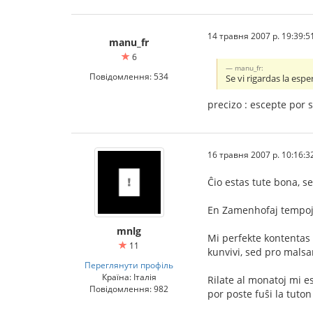
14 травня 2007 р. 19:39:5
manu_fr
6
manu_fr:
Повідомлення: 534
Se vi rigardas la espe
precizo : escepte por 
16 травня 2007 р. 10:16:3
Ĉio estas tute bona, s
En Zamenhofaj tempoj v
mnlg
Mi perfekte kontentas 
11
kunvivi, sed pro malsa
Переглянути профіль
Країна: Італія
Rilate al monatoj mi
Повідомлення: 982
por poste fuŝi la tuto