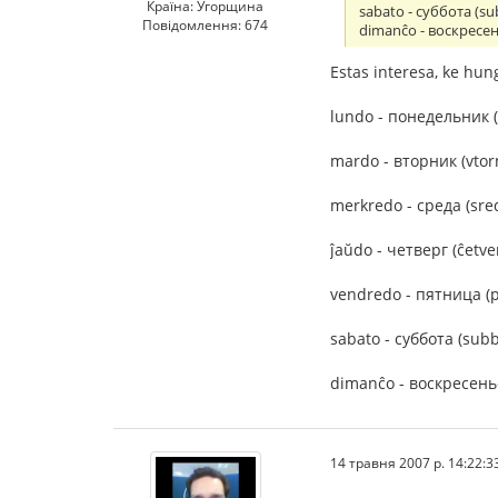
Країна: Угорщина
sabato - суббота (sub
Повідомлення: 674
dimanĉo - воскресень
Estas interesa, ke hung
lundo - понедельник 
mardo - вторник (vtorn
merkredo - среда (sre
ĵaŭdo - четверг (ĉetve
vendredo - пятница (p
sabato - суббота (subb
dimanĉo - воскресенье
14 травня 2007 р. 14:22:3