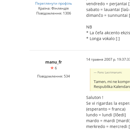
Переглянути профіль
vendredo = perjantai [
Країна: Фінляндія
sabato = lauantai [laŭ-
Повідомлення: 1306
dimanĉo = sunnuntai [
NB
* La ĉefa akcento ekzi
* Longa vokalo [:]
14 травня 2007 р. 19:37:3
manu_fr
6
Fons Lacrimarum:
Повідомлення: 534
Tamen, mi ne komprena
Respublika Kalendaro
Saluton !
Se vi rigardas la esper
(esperanto = franca)
lundo = lundi [lõedi]
mardo = mardi [mardi
merkredo = mercredi 