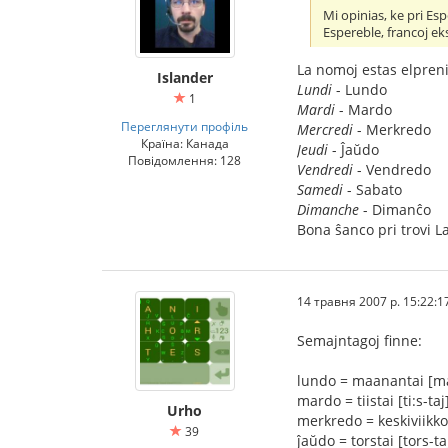
Mi opinias, ke pri Es
Espereble, francoj ek
La nomoj estas elprenit
Islander
Lundi
- Lundo
1
Mardi
- Mardo
Переглянути профіль
Mercredi
- Merkredo
Країна: Канада
Jeudi
- Ĵaŭdo
Повідомлення: 128
Vendredi
- Vendredo
Samedi
- Sabato
Dimanche
- Dimanĉo
Bona ŝanco pri trovi La
14 травня 2007 р. 15:22:1
Semajntagoj finne:
lundo = maanantai [ma
mardo = tiistai [ti:s-taj
Urho
merkredo = keskiviikko 
39
ĵaŭdo = torstai [tors-ta