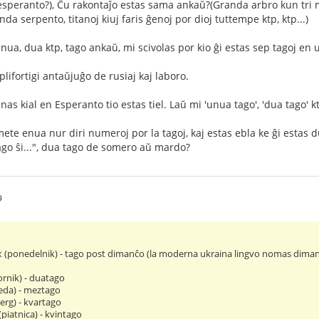
esperanto?), Ĉu rakontaĵo estas sama ankaŭ?(Granda arbro kun tri 
nda serpento, titanoj kiuj faris ĝenoj por dioj tuttempe ktp, ktp...)
unua, dua ktp, tago ankaŭ, mi scivolas por kio ĝi estas sep tagoj en
plifortigi antaŭjuĝo de rusiaj kaj laboro.
s kial en Esperanto tio estas tiel. Laŭ mi 'unua tago', 'dua tago' kt
mete enua nur diri numeroj por la tagoj, kaj estas ebla ke ĝi esta
ago ŝi...", dua tago de somero aŭ mardo?
9
(ponedelnik) - tago post dimanĉo (la moderna ukraina lingvo nomas dimanĉo
rnik) - duatago
eda) - meztago
erg) - kvartago
piatnica) - kvintago