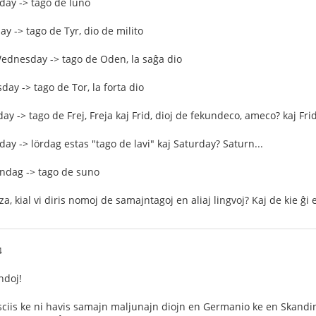
ay -> tago de luno
y -> tago de Tyr, dio de milito
ednesday -> tago de Oden, la saĝa dio
day -> tago de Tor, la forta dio
ay -> tago de Frej, Freja kaj Frid, dioj de fekundeco, ameco? kaj Fr
day -> lördag estas "tago de lavi" kaj Saturday? Saturn...
ndag -> tago de suno
a, kial vi diris nomoj de samajntagoj en aliaj lingvoj? Kaj de kie ĝi 
4
ndoj!
 sciis ke ni havis samajn maljunajn diojn en Germanio ke en Skandin