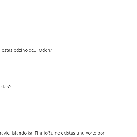
id estas edzino de... Oden?
estas?
avio, Islando kaj Finnio(ĉu ne existas unu vorto por