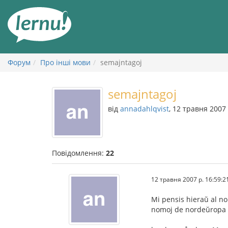
До
змісту
Форум
Про інші мови
semajntagoj
semajntagoj
від
annadahlqvist
, 12 травня 2007 
Повідомлення:
22
12 травня 2007 р. 16:59:2
Mi pensis hieraŭ al no
nomoj de nordeŭropa m