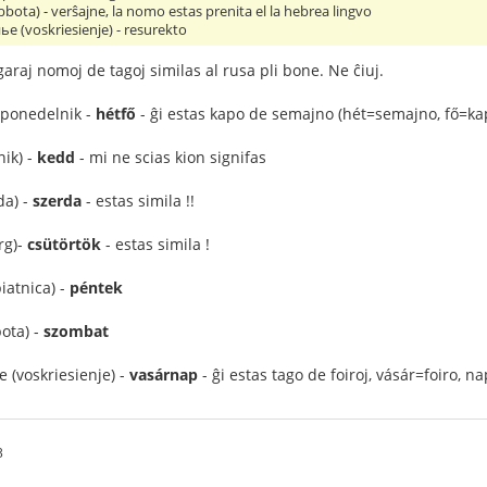
bota) - verŝajne, la nomo estas prenita el la hebrea lingvo
е (voskriesienje) - resurekto
araj nomoj de tagoj similas al rusa pli bone. Ne ĉiuj.
(ponedelnik -
hétfő
- ĝi estas kapo de semajno (hét=semajno, fő=ka
ik) -
kedd
- mi ne scias kion signifas
da) -
szerda
- estas simila !!
rg)-
csütörtök
- estas simila !
iatnica) -
péntek
ota) -
szombat
 (voskriesienje) -
vasárnap
- ĝi estas tago de foiroj, vásár=foiro, n
3