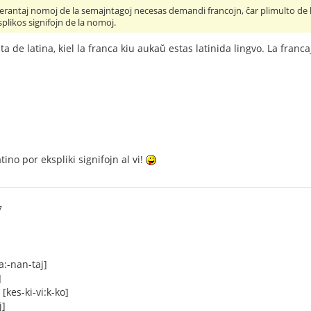
perantaj nomoj de la semajntagoj necesas demandi francojn, ĉar plimulto de la
splikos signifojn de la nomoj.
a de latina, kiel la franca kiu aukaŭ estas latinida lingvo. La franc
tino por ekspliki signifojn al vi!
7
:-nan-taj]
]
[kes-ki-vi:k-ko]
j]