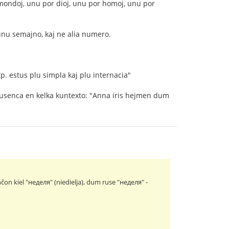
mondoj, unu por dioj, unu por homoj, unu por
 unu semajno, kaj ne alia numero.
p. estus plu simpla kaj plu internacia"
s dusenca en kelka kuntexto: "Anna iris hejmen dum
n kiel "неделя" (niedielja), dum ruse "неделя" -