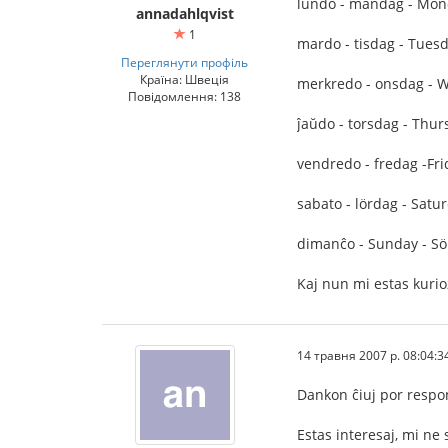
lundo - måndag - Mond
annadahlqvist
1
mardo - tisdag - Tuesda
Переглянути профіль
Країна: Швеція
merkredo - onsdag - W
Повідомлення: 138
ĵaŭdo - torsdag - Thurs
vendredo - fredag -Frid
sabato - lördag - Satur
dimanĉo - Sunday - Sö
Kaj nun mi estas kurioz
14 травня 2007 р. 08:04:3
Dankon ĉiuj por respo
Estas interesaj, mi ne