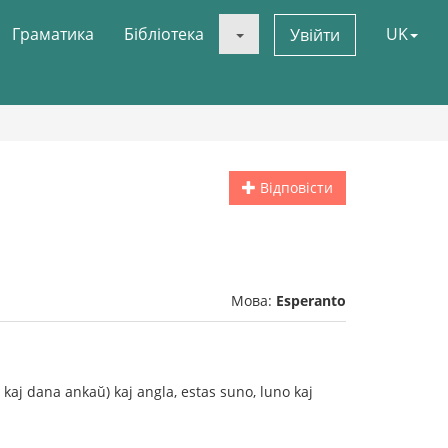
Граматика
Бібліотека
UK
Увійти
Відповісти
Мова:
Esperanto
 kaj dana ankaŭ) kaj angla, estas suno, luno kaj