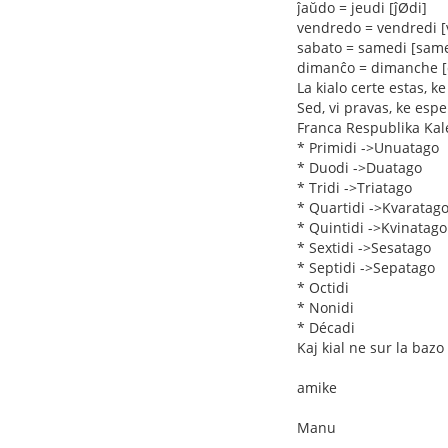
ĵaŭdo = jeudi [ĵØdi]
vendredo = vendredi [
sabato = samedi [sam
dimanĉo = dimanche [
La kialo certe estas, k
Sed, vi pravas, ke esp
Franca Respublika Ka
* Primidi ->Unuatago
* Duodi ->Duatago
* Tridi ->Triatago
* Quartidi ->Kvaratag
* Quintidi ->Kvinatago
* Sextidi ->Sesatago
* Septidi ->Sepatago
* Octidi
* Nonidi
* Décadi
Kaj kial ne sur la bazo
amike
Manu