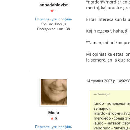
"norden"/"nordic" en 
annadahlqvist
mortoj, kaj unu tre gra
1
Переглянути профіль
Estas interesa kun la 
Країна: Швеція
Повідомлення: 138
Kaj "неделя", haha, ĝi 
"Tamen, mi ne komprena
Mi opinias ke estas io
la somero, en la dua t
14 травня 2007 р. 14:02:3
Terurĉjo:
lundo - понедельник 
semajno).
Mielo
mardo - вторник (vto
merkredo - среда (sr
9
ĵaŭdo - четверг (ĉetv
Переглянути профіль
vendredo - пятница (