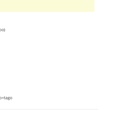
po)
ap=tago