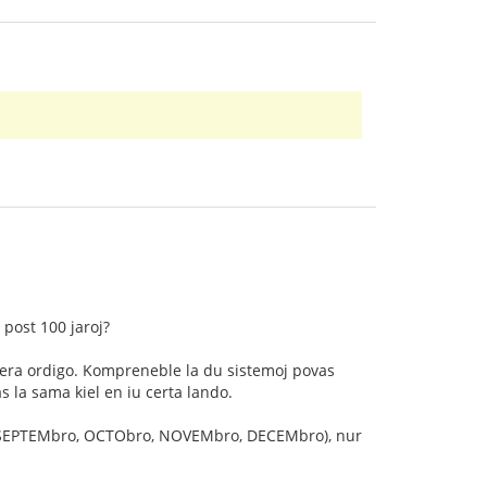
post 100 jaroj?
umera ordigo. Kompreneble la du sistemoj povas
s la sama kiel en iu certa lando.
n (SEPTEMbro, OCTObro, NOVEMbro, DECEMbro), nur