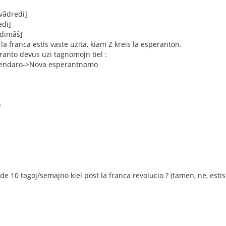
vãdredi]
edi]
dimãŝ]
e la franca estis vaste uzita, kiam Z kreis la esperanton.
eranto devus uzi tagnomojn tiel :
lendaro->Nova esperantnomo
o
 de 10 tagoj/semajno kiel post la franca revolucio ? (tamen, ne, estis 