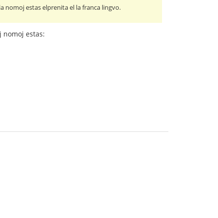
 nomoj estas elprenita el la franca lingvo.
aj nomoj estas: