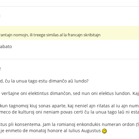
1
rantajn nomojn, ili treege similas al la francajn skribitajn
sabato
2
ed, ĉu la unua tago estu dimanĉo aŭ lundo?
erŝajne oni elektintus dimanĉon, sed nun oni elektus lundon. Kaj 
kun tagnomoj kiuj sonas aparte, kaj neniel ajn rilatas al iu ajn n
meco de kulturoj oni neniam povas certi ĉu la unua tago laŭ ni esta
 estus pli konsentema. Jam la romianoj enkondukis numeran ordo
n je enmeto de monatoj honore al Iulius Augustus