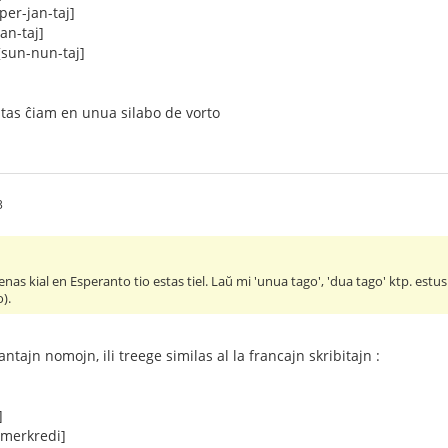
per-jan-taj]
an-taj]
sun-nun-taj]
stas ĉiam en unua silabo de vorto
3
s kial en Esperanto tio estas tiel. Laŭ mi 'unua tago', 'dua tago' ktp. estus p
).
antajn nomojn, ili treege similas al la francajn skribitajn :
]
[merkredi]