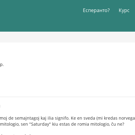
Есперанто?
Курс
р.
1
moj de semajntagoj kaj ilia signifo. Ke en sveda (mi kredas norvega
itologio, sen "Saturday" kiu estas de romia mitologio, ĉu ne?