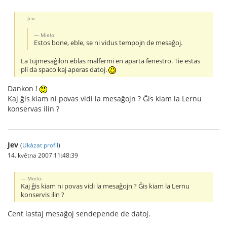
Jev:
Mielo:
Estos bone, eble, se ni vidus tempojn de mesaĝoj.
La tujmesaĝilon eblas malfermi en aparta fenestro. Tie estas
pli da spaco kaj aperas datoj.
Dankon !
Kaj ĝis kiam ni povas vidi la mesaĝojn ? Ĝis kiam la Lernu
konservas ilin ?
Jev
(
Ukázat profil
)
14. května 2007 11:48:39
Mielo:
Kaj ĝis kiam ni povas vidi la mesaĝojn ? Ĝis kiam la Lernu
konservis ilin ?
Cent lastaj mesaĝoj sendepende de datoj.