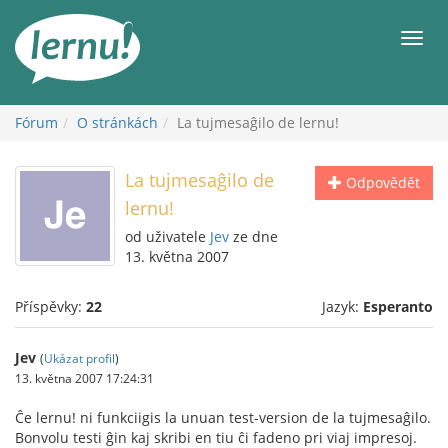
Přejít
k
Men
obsahu
Fórum
O stránkách
La tujmesaĝilo de lernu!
La tujmesaĝilo de
Odpovědět
lernu!
od uživatele
Jev
ze dne
13. května 2007
Příspěvky:
22
Jazyk:
Esperanto
Jev
(
Ukázat profil
)
13. května 2007 17:24:31
Ĉe lernu! ni funkciigis la unuan test-version de la tujmesaĝilo.
Bonvolu testi ĝin kaj skribi en tiu ĉi fadeno pri viaj impresoj.