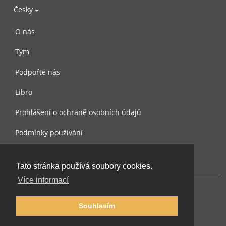
Česky
O nás
Tým
Podpořte nás
Libro
Prohlášení o ochraně osobních údajů
Podmínky používání
Kontaktujte nás
Tato stránka používá soubory cookies.
Více informací
Souhlasím
© 2002-2026 lernu.net |
Impressum