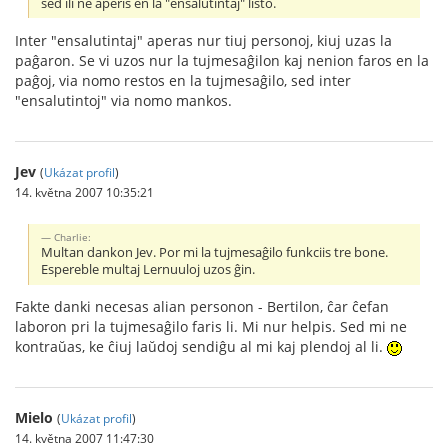
sed ili ne aperis en la "ensalutintaj" listo.
Inter "ensalutintaj" aperas nur tiuj personoj, kiuj uzas la
paĝaron. Se vi uzos nur la tujmesaĝilon kaj nenion faros en la
paĝoj, via nomo restos en la tujmesaĝilo, sed inter
"ensalutintoj" via nomo mankos.
Jev
(
Ukázat profil
)
14. května 2007 10:35:21
Charlie:
Multan dankon Jev. Por mi la tujmesaĝilo funkciis tre bone.
Espereble multaj Lernuuloj uzos ĝin.
Fakte danki necesas alian personon - Bertilon, ĉar ĉefan
laboron pri la tujmesaĝilo faris li. Mi nur helpis. Sed mi ne
kontraŭas, ke ĉiuj laŭdoj sendiĝu al mi kaj plendoj al li.
Mielo
(
Ukázat profil
)
14. května 2007 11:47:30