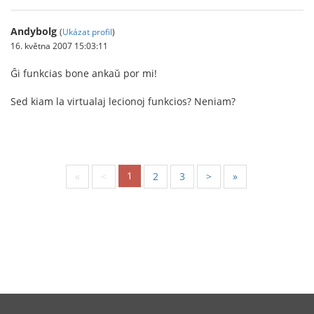
Andybolg
(
Ukázat profil
)
16. května 2007 15:03:11
Ĝi funkcias bone ankaŭ por mi!
Sed kiam la virtualaj lecionoj funkcios? Neniam?
1
«
<
2
3
>
»