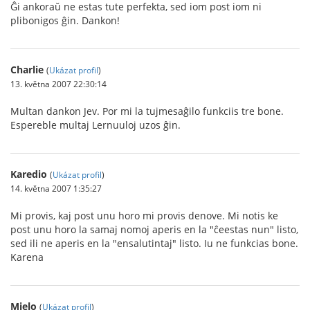
Ĝi ankoraŭ ne estas tute perfekta, sed iom post iom ni
plibonigos ĝin. Dankon!
Charlie
(
Ukázat profil
)
13. května 2007 22:30:14
Multan dankon Jev. Por mi la tujmesaĝilo funkciis tre bone.
Espereble multaj Lernuuloj uzos ĝin.
Karedio
(
Ukázat profil
)
14. května 2007 1:35:27
Mi provis, kaj post unu horo mi provis denove. Mi notis ke
post unu horo la samaj nomoj aperis en la "ĉeestas nun" listo,
sed ili ne aperis en la "ensalutintaj" listo. Iu ne funkcias bone.
Karena
Mielo
(
Ukázat profil
)