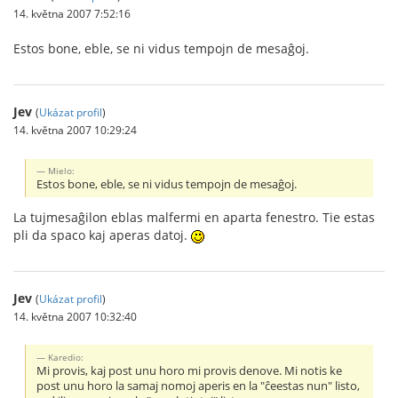
14. května 2007 7:52:16
Estos bone, eble, se ni vidus tempojn de mesaĝoj.
Jev
(
Ukázat profil
)
14. května 2007 10:29:24
Mielo:
Estos bone, eble, se ni vidus tempojn de mesaĝoj.
La tujmesaĝilon eblas malfermi en aparta fenestro. Tie estas
pli da spaco kaj aperas datoj.
Jev
(
Ukázat profil
)
14. května 2007 10:32:40
Karedio:
Mi provis, kaj post unu horo mi provis denove. Mi notis ke
post unu horo la samaj nomoj aperis en la "ĉeestas nun" listo,