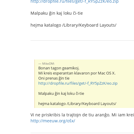
http://dropfile.ru/files/get/-f_RY5pZzK/eo.zip
Malpaku ĝin kaj loku ĉi-tie
hejma katalogo /Library/Keyboard Layouts/
MikeDM:
Bonan tagon geamikoj.
Mi kreis esperantan klavaron por Mac OS X.
Oni prenas ĝin tie
http://dropfile.ru/files/get/-f_RY5pZzK/eo.zip
Malpaku ĝin kaj loku ĉi-tie
hejma katalogo /Library/Keyboard Layouts/
Vi ne priskribis la trajtojn de tiu aranĝo. Mi iam kre
http://meeuw.org/oŝx/