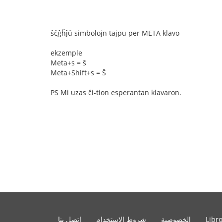
ŝĉĝĥĵŭ simbolojn tajpu per META klavo
ekzemple
Meta+s = ŝ
Meta+Shift+s = Ŝ
PS Mi uzas ĉi-tion esperantan klavaron.
Libr
الخصوصية
شروط الإستخدام
اتصل بنا