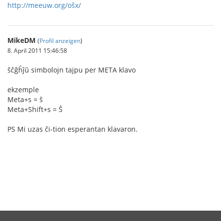
http://meeuw.org/oŝx/
MikeDM
(
Profil anzeigen
)
8. April 2011 15:46:58
ŝĉĝĥĵŭ simbolojn tajpu per META klavo
ekzemple
Meta+s = ŝ
Meta+Shift+s = Ŝ
PS Mi uzas ĉi-tion esperantan klavaron.