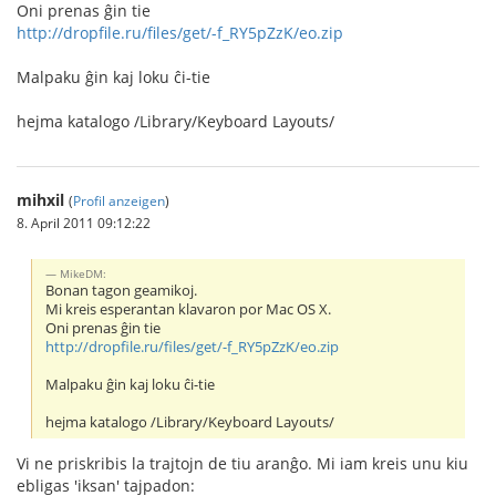
Oni prenas ĝin tie
http://dropfile.ru/files/get/-f_RY5pZzK/eo.zip
Malpaku ĝin kaj loku ĉi-tie
hejma katalogo /Library/Keyboard Layouts/
mihxil
(
Profil anzeigen
)
8. April 2011 09:12:22
MikeDM:
Bonan tagon geamikoj.
Mi kreis esperantan klavaron por Mac OS X.
Oni prenas ĝin tie
http://dropfile.ru/files/get/-f_RY5pZzK/eo.zip
Malpaku ĝin kaj loku ĉi-tie
hejma katalogo /Library/Keyboard Layouts/
Vi ne priskribis la trajtojn de tiu aranĝo. Mi iam kreis unu kiu
ebligas 'iksan' tajpadon: