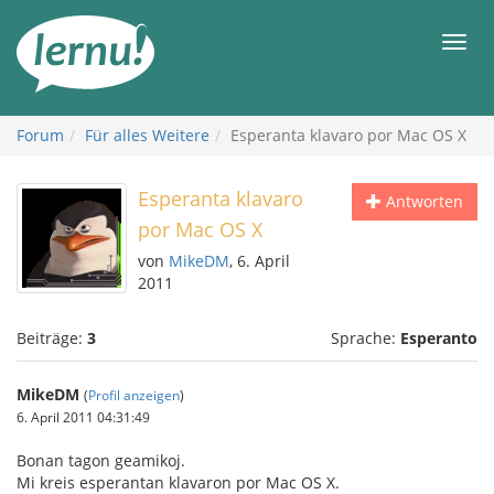
Zum
Inhalt
Men
Forum
Für alles Weitere
Esperanta klavaro por Mac OS X
Esperanta klavaro
Antworten
por Mac OS X
von
MikeDM
, 6. April
2011
Beiträge:
3
Sprache:
Esperanto
MikeDM
(
Profil anzeigen
)
6. April 2011 04:31:49
Bonan tagon geamikoj.
Mi kreis esperantan klavaron por Mac OS X.