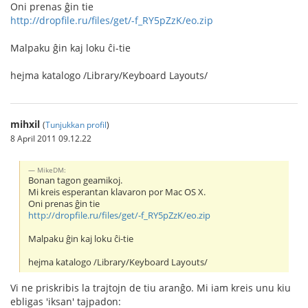
Oni prenas ĝin tie
http://dropfile.ru/files/get/-f_RY5pZzK/eo.zip
Malpaku ĝin kaj loku ĉi-tie
hejma katalogo /Library/Keyboard Layouts/
mihxil
(
Tunjukkan profil
)
8 April 2011 09.12.22
MikeDM:
Bonan tagon geamikoj.
Mi kreis esperantan klavaron por Mac OS X.
Oni prenas ĝin tie
http://dropfile.ru/files/get/-f_RY5pZzK/eo.zip
Malpaku ĝin kaj loku ĉi-tie
hejma katalogo /Library/Keyboard Layouts/
Vi ne priskribis la trajtojn de tiu aranĝo. Mi iam kreis unu kiu
ebligas 'iksan' tajpadon: