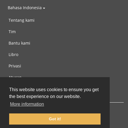
Bahasa Indonesia
Tentang kami
Tim
Bantu kami
Libro
Privasi
Aturan
Hubungi kami
This website uses cookies to ensure you get
the best experience on our website.
More information
Got it!
© 2002-2026 lernu.net |
Impressum