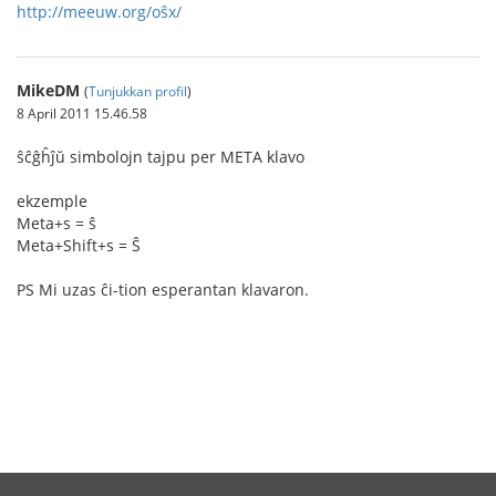
http://meeuw.org/oŝx/
MikeDM
(
Tunjukkan profil
)
8 April 2011 15.46.58
ŝĉĝĥĵŭ simbolojn tajpu per META klavo
ekzemple
Meta+s = ŝ
Meta+Shift+s = Ŝ
PS Mi uzas ĉi-tion esperantan klavaron.