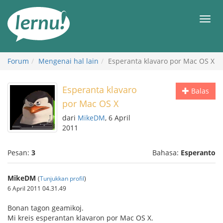
Ke
daftar
Men
isi
Forum
Mengenai hal lain
Esperanta klavaro por Mac OS X
Esperanta klavaro
Balas
por Mac OS X
dari
MikeDM
, 6 April
2011
Pesan:
3
Bahasa:
Esperanto
MikeDM
(
Tunjukkan profil
)
6 April 2011 04.31.49
Bonan tagon geamikoj.
Mi kreis esperantan klavaron por Mac OS X.