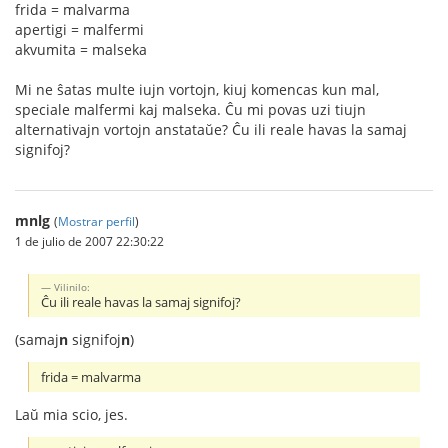
frida = malvarma
apertigi = malfermi
akvumita = malseka
Mi ne ŝatas multe iujn vortojn, kiuj komencas kun mal,
speciale malfermi kaj malseka. Ĉu mi povas uzi tiujn
alternativajn vortojn anstataŭe? Ĉu ili reale havas la samaj
signifoj?
mnlg
(
Mostrar perfil
)
1 de julio de 2007 22:30:22
Vilinilo:
Ĉu ili reale havas la samaj signifoj?
(samaj
n
signifoj
n
)
frida = malvarma
Laŭ mia scio, jes.