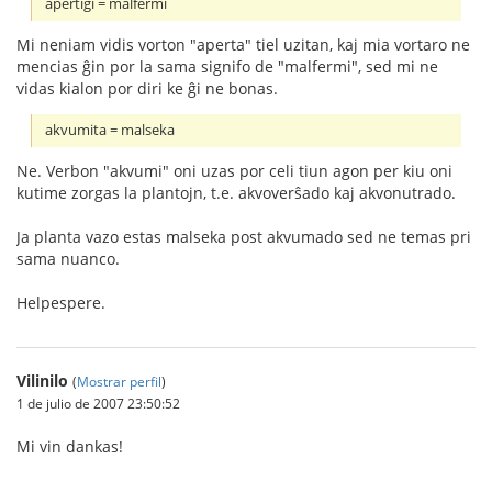
apertigi = malfermi
Mi neniam vidis vorton "aperta" tiel uzitan, kaj mia vortaro ne
mencias ĝin por la sama signifo de "malfermi", sed mi ne
vidas kialon por diri ke ĝi ne bonas.
akvumita = malseka
Ne. Verbon "akvumi" oni uzas por celi tiun agon per kiu oni
kutime zorgas la plantojn, t.e. akvoverŝado kaj akvonutrado.
Ja planta vazo estas malseka post akvumado sed ne temas pri
sama nuanco.
Helpespere.
Vilinilo
(
Mostrar perfil
)
1 de julio de 2007 23:50:52
Mi vin dankas!