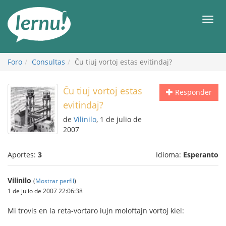
Contenido
Men
Foro
Consultas
Ĉu tiuj vortoj estas evitindaj?
Ĉu tiuj vortoj estas
Responder
evitindaj?
de
Vilinilo
, 1 de julio de
2007
Aportes:
3
Idioma:
Esperanto
Vilinilo
(
Mostrar perfil
)
1 de julio de 2007 22:06:38
Mi trovis en la reta-vortaro iujn moloftajn vortoj kiel: