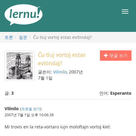
본
문
메
으
뉴
로
토론
질문
Ĉu tiuj vortoj estas evitindaj?
Ĉu tiuj vortoj estas
댓글 쓰기
evitindaj?
글쓴이:
Vilinilo
, 2007년
7월 1일
글:
3
언어:
Esperanto
Vilinilo
(
프로필 보기
)
2007년 7월 1일 오후 10:06:38
Mi trovis en la reta-vortaro iujn moloftajn vortoj kiel: