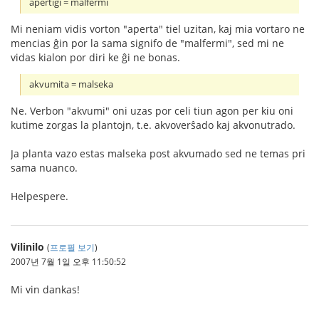
apertigi = malfermi
Mi neniam vidis vorton "aperta" tiel uzitan, kaj mia vortaro ne
mencias ĝin por la sama signifo de "malfermi", sed mi ne
vidas kialon por diri ke ĝi ne bonas.
akvumita = malseka
Ne. Verbon "akvumi" oni uzas por celi tiun agon per kiu oni
kutime zorgas la plantojn, t.e. akvoverŝado kaj akvonutrado.
Ja planta vazo estas malseka post akvumado sed ne temas pri
sama nuanco.
Helpespere.
Vilinilo
(
프로필 보기
)
2007년 7월 1일 오후 11:50:52
Mi vin dankas!