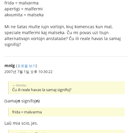
frida = malvarma
apertigi = malfermi
akvumita = malseka
Mi ne ŝatas multe iujn vortojn, kiuj komencas kun mal,
speciale malfermi kaj malseka. Ĉu mi povas uzi tiujn
alternativajn vortojn anstataŭe? Ĉu ili reale havas la samaj
signifoj?
mnlg
(
프로필 보기
)
2007년 7월 1일 오후 10:30:22
Vilinilo:
Ĉu ili reale havas la samaj signifoj?
(samaj
n
signifoj
n
)
frida = malvarma
Laŭ mia scio, jes.