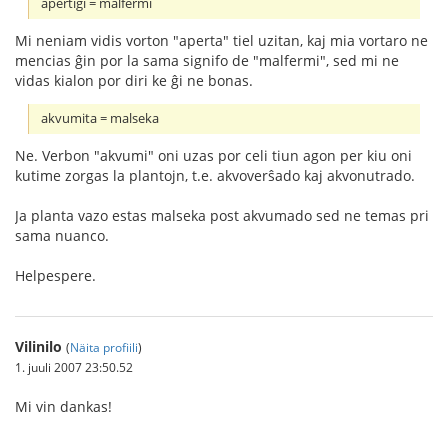
apertigi = malfermi
Mi neniam vidis vorton "aperta" tiel uzitan, kaj mia vortaro ne
mencias ĝin por la sama signifo de "malfermi", sed mi ne
vidas kialon por diri ke ĝi ne bonas.
akvumita = malseka
Ne. Verbon "akvumi" oni uzas por celi tiun agon per kiu oni
kutime zorgas la plantojn, t.e. akvoverŝado kaj akvonutrado.
Ja planta vazo estas malseka post akvumado sed ne temas pri
sama nuanco.
Helpespere.
Vilinilo
(
Näita profiili
)
1. juuli 2007 23:50.52
Mi vin dankas!