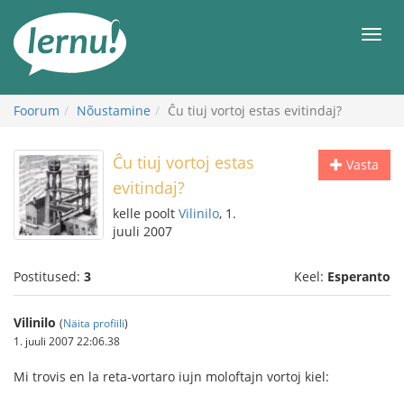
Sisu
juurde
Men
Foorum
Nõustamine
Ĉu tiuj vortoj estas evitindaj?
Ĉu tiuj vortoj estas
Vasta
evitindaj?
kelle poolt
Vilinilo
, 1.
juuli 2007
Postitused:
3
Keel:
Esperanto
Vilinilo
(
Näita profiili
)
1. juuli 2007 22:06.38
Mi trovis en la reta-vortaro iujn moloftajn vortoj kiel: