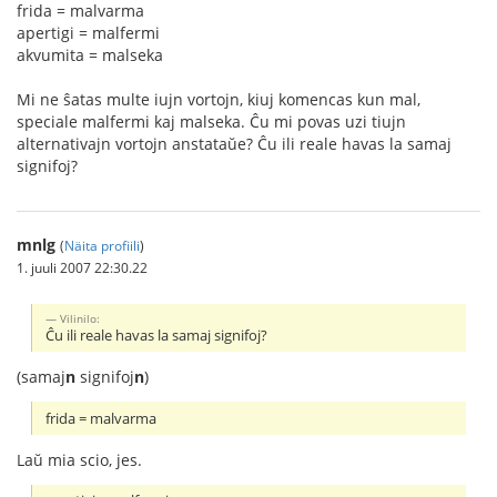
frida = malvarma
apertigi = malfermi
akvumita = malseka
Mi ne ŝatas multe iujn vortojn, kiuj komencas kun mal,
speciale malfermi kaj malseka. Ĉu mi povas uzi tiujn
alternativajn vortojn anstataŭe? Ĉu ili reale havas la samaj
signifoj?
mnlg
(
Näita profiili
)
1. juuli 2007 22:30.22
Vilinilo:
Ĉu ili reale havas la samaj signifoj?
(samaj
n
signifoj
n
)
frida = malvarma
Laŭ mia scio, jes.