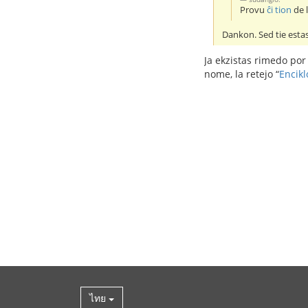
Provu
ĉi tion
de l
Dankon. Sed tie esta
Ja ekzistas rimedo por
nome, la retejo “
Encikl
ไทย