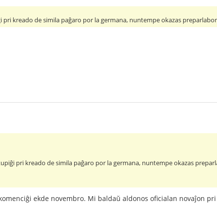
i pri kreado de simila paĝaro por la germana, nuntempe okazas preparlaboro
upiĝi pri kreado de simila paĝaro por la germana, nuntempe okazas preparla
 komenciĝi ekde novembro. Mi baldaŭ aldonos oficialan novaĵon pri 