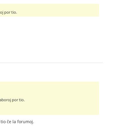
j por tio.
boroj por tio.
tio ĉe la forumoj.