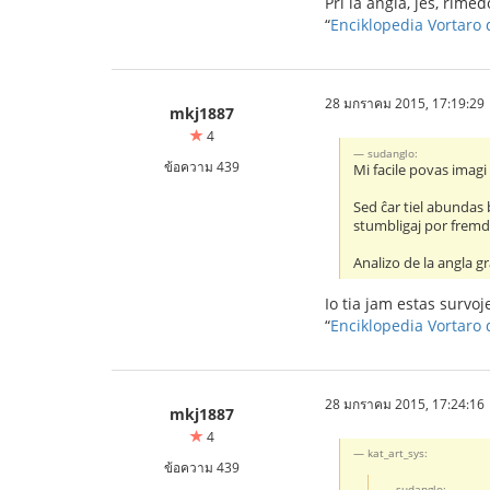
Pri la angla, jes, rimed
“
Enciklopedia Vortaro 
28 มกราคม 2015, 17:19:29
mkj1887
4
sudanglo:
ข้อความ 439
Mi facile povas imagi
Sed ĉar tiel abundas b
stumbligaj por fremda
Analizo de la angla g
Io tia jam estas survoj
“
Enciklopedia Vortaro 
28 มกราคม 2015, 17:24:16
mkj1887
4
kat_art_sys:
ข้อความ 439
sudanglo: