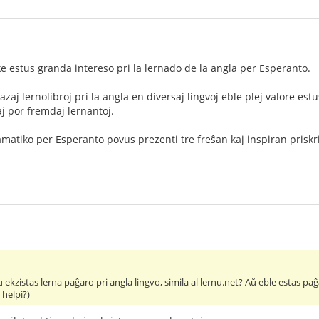
ke estus granda intereso pri la lernado de la angla per Esperanto.
zaj lernolibroj pri la angla en diversaj lingvoj eble plej valore estu
j por fremdaj lernantoj.
amatiko per Esperanto povus prezenti tre freŝan kaj inspiran prisk
 ekzistas lerna paĝaro pri angla lingvo, simila al lernu.net? Aŭ eble estas paĝ
 helpi?)