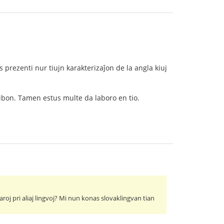
s prezenti nur tiujn karakterizaĵon de la angla kiuj
ribon. Tamen estus multe da laboro en tio.
aroj pri aliaj lingvoj? Mi nun konas slovaklingvan tian