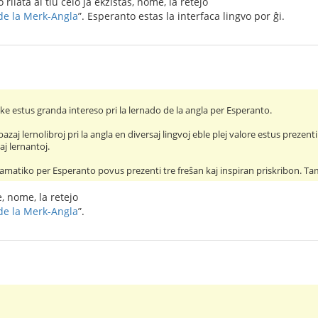
o rilata al tiu celo ja ekzistas, nome, la retejo
de la Merk-Angla
”. Esperanto estas la interfaca lingvo por ĝi.
 ke estus granda intereso pri la lernado de la angla per Esperanto.
azaj lernolibroj pri la angla en diversaj lingvoj eble plej valore estus prezent
j lernantoj.
ramatiko per Esperanto povus prezenti tre freŝan kaj inspiran priskribon. Ta
e, nome, la retejo
de la Merk-Angla
”.