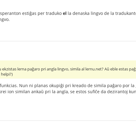
speranton estiĝas per traduko
el
la denaska lingvo de la tradukan
ingvo.
 ekzistas lerna paĝaro pri angla lingvo, simila al lernu.net? Aŭ eble estas paĝ
 helpi?)
funkcias. Nun ni planas okupiĝi pri kreado de simila paĝaro por l
rei ion similan ankaŭ pri la angla, se estos sufiĉe da dezirantoj kun