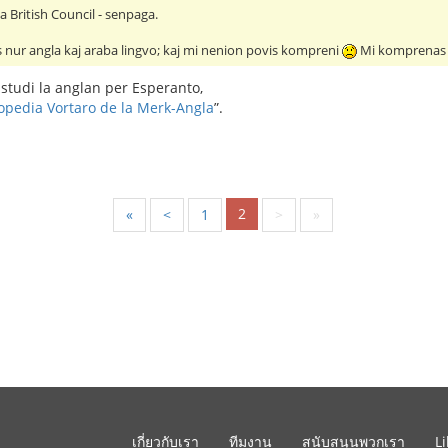
a British Council - senpaga.
s nur angla kaj araba lingvo; kaj mi nenion povis kompreni
Mi komprenas r
 studi la anglan per Esperanto,
opedia Vortaro de la Merk-Angla
”.
2
«
<
1
>
»
เกี่ยวกับเรา
ทีมงาน
สนับสนุนพวกเรา
L