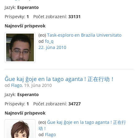
Jazyk:
Esperanto
Príspevky:
1
Počet zobrazení:
33131
Najnovší príspevok
(eo)
Task-esploro en Brazila Universitato
od
fo_q
22. júna 2010
Ĝue kaj ĝoje en la tago aganta ! 正在行动！
od
Flago
, 19. júna 2010
Jazyk:
Esperanto
Príspevky:
1
Počet zobrazení:
34727
Najnovší príspevok
(eo)
Ĝue kaj ĝoje en la tago aganta ! 正在行
动！
od
Flago