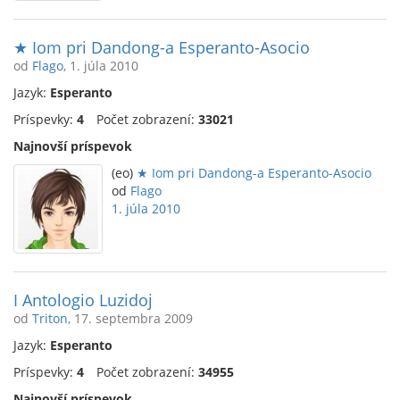
★ Iom pri Dandong-a Esperanto-Asocio
od
Flago
, 1. júla 2010
Jazyk:
Esperanto
Príspevky:
4
Počet zobrazení:
33021
Najnovší príspevok
(eo)
★ Iom pri Dandong-a Esperanto-Asocio
od
Flago
1. júla 2010
I Antologio Luzidoj
od
Triton
, 17. septembra 2009
Jazyk:
Esperanto
Príspevky:
4
Počet zobrazení:
34955
Najnovší príspevok