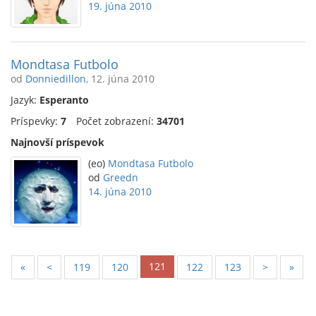
19. júna 2010
Mondtasa Futbolo
od
Donniedillon
, 12. júna 2010
Jazyk:
Esperanto
Príspevky:
7
Počet zobrazení:
34701
Najnovší príspevok
(eo)
Mondtasa Futbolo
od
Greedn
14. júna 2010
121
«
<
119
120
122
123
>
»