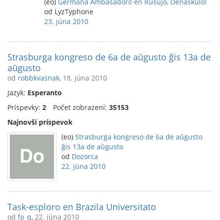
(eo)
Germana Ambasadoro en Rusujo, Denaskulo!
od LyzTyphone
23. júna 2010
Strasburga kongreso de 6a de aŭgusto ĝis 13a de
aŭgusto
od
robbkvasnak
, 18. júna 2010
Jazyk:
Esperanto
Príspevky:
2
Počet zobrazení:
35153
Najnovší príspevok
(eo)
Strasburga kongreso de 6a de aŭgusto
ĝis 13a de aŭgusto
od
Dozorca
22. júna 2010
Task-esploro en Brazila Universitato
od
fo_q
, 22. júna 2010