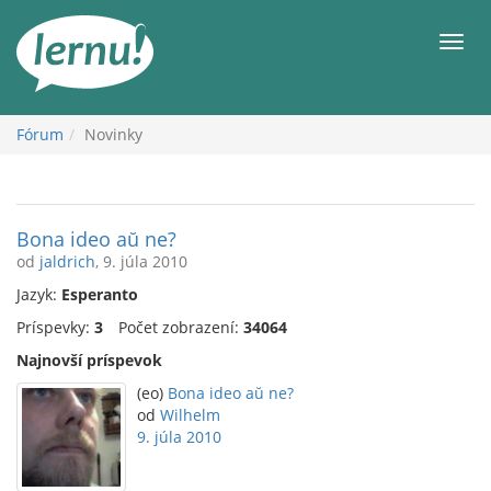
Späť
na
Men
obsah
Fórum
Novinky
Bona ideo aŭ ne?
od
jaldrich
, 9. júla 2010
Jazyk:
Esperanto
Príspevky:
3
Počet zobrazení:
34064
Najnovší príspevok
(eo)
Bona ideo aŭ ne?
od
Wilhelm
9. júla 2010