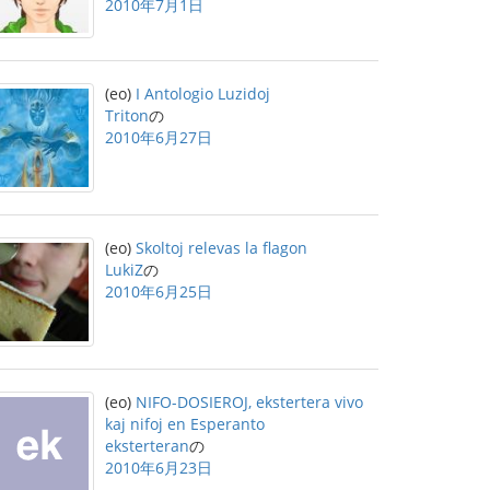
2010年7月1日
(eo)
I Antologio Luzidoj
Triton
の
2010年6月27日
(eo)
Skoltoj relevas la flagon
LukiZ
の
2010年6月25日
(eo)
NIFO-DOSIEROJ, ekstertera vivo
kaj nifoj en Esperanto
eksterteran
の
2010年6月23日