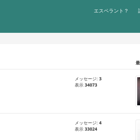
エスペラント？
最
メッセージ:
3
表示
34073
メッセージ:
4
表示
33024