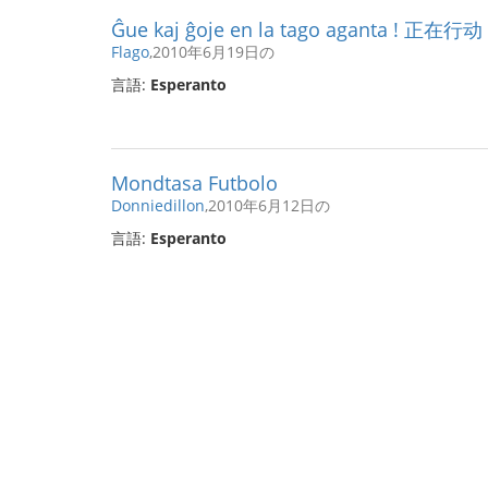
Ĝue kaj ĝoje en la tago aganta ! 正在行
Flago
,2010年6月19日の
言語:
Esperanto
Mondtasa Futbolo
Donniedillon
,2010年6月12日の
言語:
Esperanto