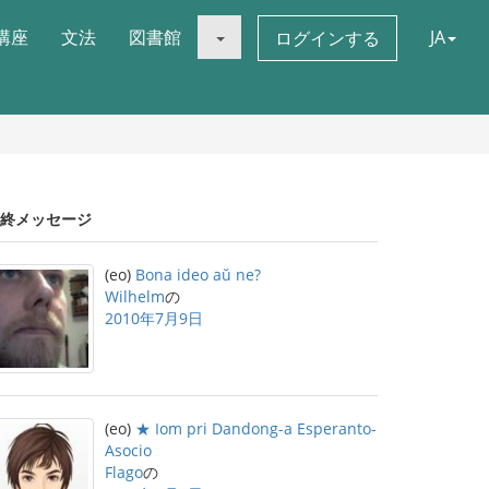
講座
文法
図書館
JA
ログインする
終メッセージ
(eo)
Bona ideo aŭ ne?
Wilhelm
の
2010年7月9日
(eo)
★ Iom pri Dandong-a Esperanto-
Asocio
Flago
の