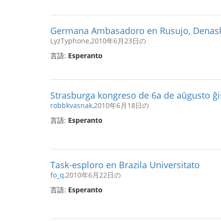
Germana Ambasadoro en Rusujo, Denask
LyzTyphone,2010年6月23日の
言語:
Esperanto
Strasburga kongreso de 6a de aŭgusto ĝi
robbkvasnak
,2010年6月18日の
言語:
Esperanto
Task-esploro en Brazila Universitato
fo_q
,2010年6月22日の
言語:
Esperanto