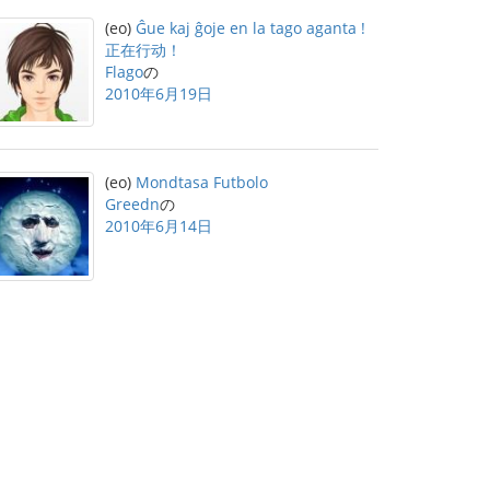
(eo)
Ĝue kaj ĝoje en la tago aganta !
正在行动！
Flago
の
2010年6月19日
(eo)
Mondtasa Futbolo
Greedn
の
2010年6月14日