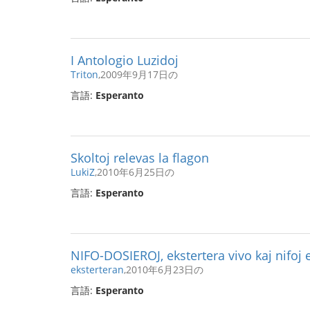
I Antologio Luzidoj
Triton
,2009年9月17日の
言語:
Esperanto
Skoltoj relevas la flagon
LukiZ
,2010年6月25日の
言語:
Esperanto
NIFO-DOSIEROJ, ekstertera vivo kaj nifoj
eksterteran
,2010年6月23日の
言語:
Esperanto