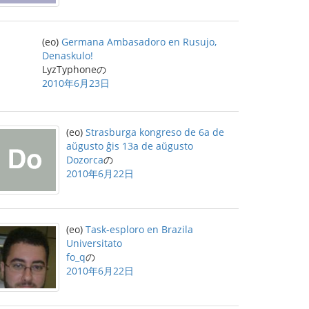
(eo)
Germana Ambasadoro en Rusujo,
Denaskulo!
LyzTyphoneの
2010年6月23日
(eo)
Strasburga kongreso de 6a de
aŭgusto ĝis 13a de aŭgusto
Dozorca
の
2010年6月22日
(eo)
Task-esploro en Brazila
Universitato
fo_q
の
2010年6月22日