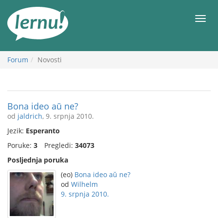
Sadržaj
Meni
Forum
Novosti
Bona ideo aŭ ne?
od
jaldrich
, 9. srpnja 2010.
Jezik:
Esperanto
Poruke:
3
Pregledi:
34073
Posljednja poruka
(eo)
Bona ideo aŭ ne?
od
Wilhelm
9. srpnja 2010.