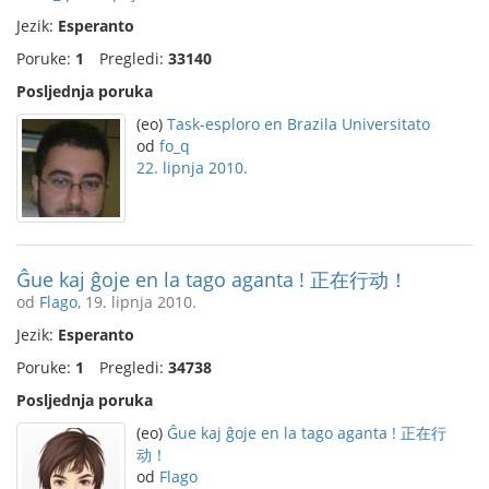
Jezik:
Esperanto
Poruke:
1
Pregledi:
33140
Posljednja poruka
(eo)
Task-esploro en Brazila Universitato
od
fo_q
22. lipnja 2010.
Ĝue kaj ĝoje en la tago aganta ! 正在行动！
od
Flago
, 19. lipnja 2010.
Jezik:
Esperanto
Poruke:
1
Pregledi:
34738
Posljednja poruka
(eo)
Ĝue kaj ĝoje en la tago aganta ! 正在行
动！
od
Flago