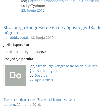
(eo)
Germana Ambasadoro en Rusujo, Denaskulo!
od LyzTyphone
23. lipnja 2010.
Strasburga kongreso de 6a de aŭgusto ĝis 13a de
aŭgusto
od
robbkvasnak
, 18. lipnja 2010.
Jezik:
Esperanto
Poruke:
2
Pregledi:
35157
Posljednja poruka
(eo)
Strasburga kongreso de 6a de aŭgusto
ĝis 13a de aŭgusto
od
Dozorca
22. lipnja 2010.
Task-esploro en Brazila Universitato
od
fo_q
, 22. lipnja 2010.