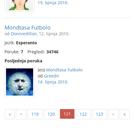
19. lipnja 2010.
Mondtasa Futbolo
od
Donniedillon
, 12. lipnja 2010.
Jezik:
Esperanto
Poruke:
7
Pregledi:
34746
Posljednja poruka
(eo)
Mondtasa Futbolo
od
Greedn
14. lipnja 2010.
121
«
<
119
120
122
123
>
»