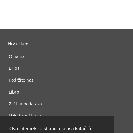
Hrvatski
O nama
Ekipa
Podržite nas
Libro
Zaštita podataka
Uvjeti korištenja
Kontaktiraj nas
Ova internetska stranica koristi kolačiće