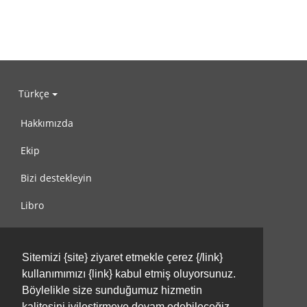
Türkçe
Hakkımızda
Ekip
Bizi destekleyin
Libro
Gizlilik Politikası
Sitemizi {site} ziyaret etmekle çerez {/link}
Kullanım Koşulları
kullanımımızı {link} kabul etmiş oluyorsunuz.
Bize ulaşın
Böylelikle size sunduğumuz hizmetin
kalitesini iyileştirmeye devam edebileceğiz.