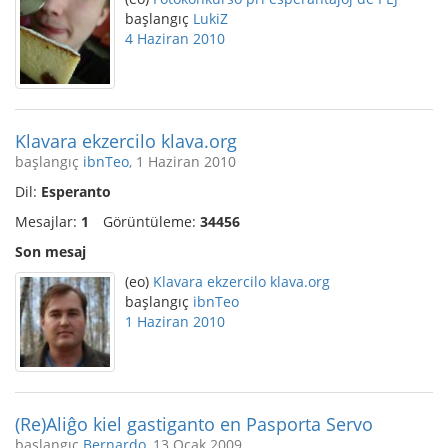
başlangıç
LukiZ
4 Haziran 2010
Klavara ekzercilo klava.org
başlangıç
ibnTeo
, 1 Haziran 2010
Dil:
Esperanto
Mesajlar:
1
Görüntüleme:
34456
Son mesaj
(eo)
Klavara ekzercilo klava.org
başlangıç
ibnTeo
1 Haziran 2010
(Re)Aliĝo kiel gastiganto en Pasporta Servo
başlangıç
Bernardo
, 13 Ocak 2009