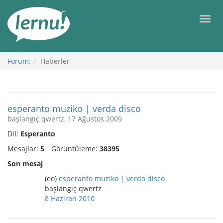
İçerik
Görüntüleme
Men
Forum:
Haberler
esperanto muziko | verda disco
başlangıç qwertz, 17 Ağustos 2009
Dil:
Esperanto
Mesajlar:
5
Görüntüleme:
38395
Son mesaj
(eo)
esperanto muziko | verda disco
başlangıç qwertz
8 Haziran 2010