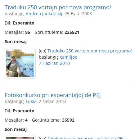
Traduku 250 vortojn por nova programo!
başlangıç
Andreo Jankovskij
, 25 Eylül 2008
Dil:
Esperanto
Mesajlar:
95
Görüntüleme:
225521
Son mesaj
(eo)
Traduku 250 vortojn por nova programo!
başlangıç
camiljoe
7 Haziran 2010
Fotokonkurso pri esperantaĵoj de PEJ
başlangıç
LukiZ
, 2 Nisan 2010
Dil:
Esperanto
Mesajlar:
4
Görüntüleme:
35592
Son mesaj
(eo)
Fotokonkurso pri esperantaĵoj de PEJ