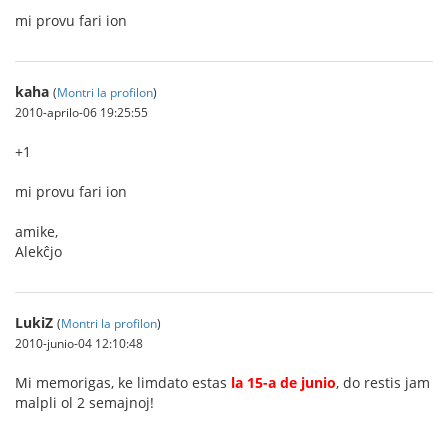
mi provu fari ion
kaha
(
Montri la profilon
)
2010-aprilo-06 19:25:55
+1
mi provu fari ion
amike,
Alekĉjo
LukiZ
(
Montri la profilon
)
2010-junio-04 12:10:48
Mi memorigas, ke limdato estas
la 15-a de junio
, do restis jam
malpli ol 2 semajnoj!