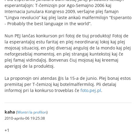
esperantaĵojn: T-ĉemizojn por Ago-Semajno 2006 kaj
Internacia Junulara Kongreso 2009, verŝajne plej famajn
“Lingva revolucio” kaj plej laste ankaŭ malfermilojn “Esperanto
- Probably the best language in the world”.
Nun PEJ lanĉas konkurson pri fotoj de tiuj produktoj! Fotoj de
la esperantaĵoj estu faritaj en plej neordinaraj lokoj kaj plej
mojosaj situacioj, en plej diversaj anguloj de la mondo kaj plej
neforgeseblaj momentoj, en plej strangaj kuntekstoj kaj ĉe
plej famaj vidindaĵoj. Bonvenas ĉiuj mojosaj kaj kreemaj
aperigoj de la produktoj.
La proponojn oni atendas ĝis la 15-a de junio. Plej bonaj estos
premiitaj per T-ĉemizoj kaj botelmalfermiloj. Pli detalaj
informoj pri la konkurso troveblas ĉe
foto.pej.pl
.
kaha
(
Montri la profilon
)
2010-aprilo-06 19:25:38
+1