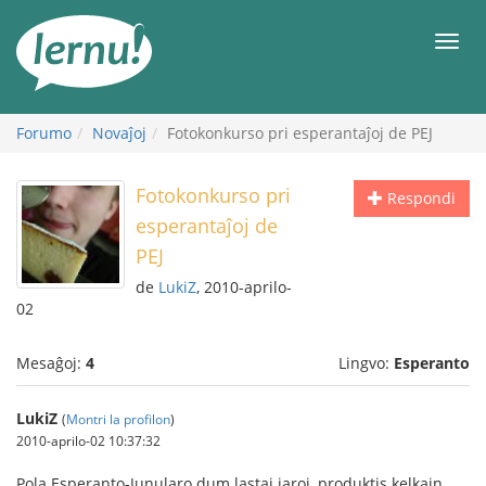
Al
la
Men
enhavo
Forumo
Novaĵoj
Fotokonkurso pri esperantaĵoj de PEJ
Fotokonkurso pri
Respondi
esperantaĵoj de
PEJ
de
LukiZ
, 2010-aprilo-
02
Mesaĝoj:
4
Lingvo:
Esperanto
LukiZ
(
Montri la profilon
)
2010-aprilo-02 10:37:32
Pola Esperanto-Junularo dum lastaj jaroj, produktis kelkajn