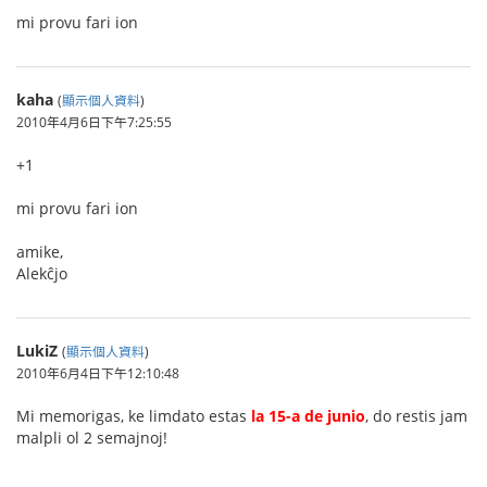
mi provu fari ion
kaha
(
顯示個人資料
)
2010年4月6日下午7:25:55
+1
mi provu fari ion
amike,
Alekĉjo
LukiZ
(
顯示個人資料
)
2010年6月4日下午12:10:48
Mi memorigas, ke limdato estas
la 15-a de junio
, do restis jam
malpli ol 2 semajnoj!