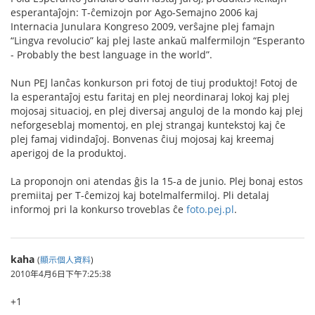
esperantaĵojn: T-ĉemizojn por Ago-Semajno 2006 kaj
Internacia Junulara Kongreso 2009, verŝajne plej famajn
“Lingva revolucio” kaj plej laste ankaŭ malfermilojn “Esperanto
- Probably the best language in the world”.
Nun PEJ lanĉas konkurson pri fotoj de tiuj produktoj! Fotoj de
la esperantaĵoj estu faritaj en plej neordinaraj lokoj kaj plej
mojosaj situacioj, en plej diversaj anguloj de la mondo kaj plej
neforgeseblaj momentoj, en plej strangaj kuntekstoj kaj ĉe
plej famaj vidindaĵoj. Bonvenas ĉiuj mojosaj kaj kreemaj
aperigoj de la produktoj.
La proponojn oni atendas ĝis la 15-a de junio. Plej bonaj estos
premiitaj per T-ĉemizoj kaj botelmalfermiloj. Pli detalaj
informoj pri la konkurso troveblas ĉe
foto.pej.pl
.
kaha
(
顯示個人資料
)
2010年4月6日下午7:25:38
+1