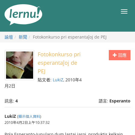
前
往
目
目
錄
錄
論壇
新聞
Fotokonkurso pri esperantaĵoj de PEJ
Fotokonkurso pri
回應
esperantaĵoj de
PEJ
貼文者:
LukiZ
, 2010年4
月2日
訊息:
4
語言:
Esperanto
LukiZ
(
顯示個人資料
)
2010年4月2日上午10:37:32
Pola Esperanto-Junularo dum lastaj jaroj, produktis kelkajn