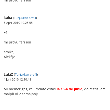
mi provu fari ion
kaha
(
Tunjukkan profil
)
6 April 2010 19.25.55
+1
mi provu fari ion
amike,
Alekĉjo
LukiZ
(
Tunjukkan profil
)
4 Juni 2010 12.10.48
Mi memorigas, ke limdato estas
la 15-a de junio
, do restis jam
malpli ol 2 semajnoj!