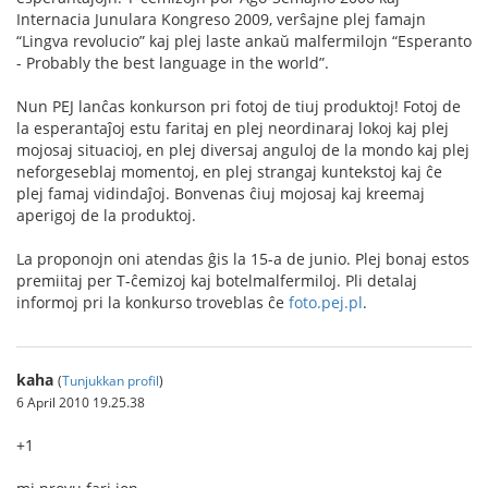
Internacia Junulara Kongreso 2009, verŝajne plej famajn
“Lingva revolucio” kaj plej laste ankaŭ malfermilojn “Esperanto
- Probably the best language in the world”.
Nun PEJ lanĉas konkurson pri fotoj de tiuj produktoj! Fotoj de
la esperantaĵoj estu faritaj en plej neordinaraj lokoj kaj plej
mojosaj situacioj, en plej diversaj anguloj de la mondo kaj plej
neforgeseblaj momentoj, en plej strangaj kuntekstoj kaj ĉe
plej famaj vidindaĵoj. Bonvenas ĉiuj mojosaj kaj kreemaj
aperigoj de la produktoj.
La proponojn oni atendas ĝis la 15-a de junio. Plej bonaj estos
premiitaj per T-ĉemizoj kaj botelmalfermiloj. Pli detalaj
informoj pri la konkurso troveblas ĉe
foto.pej.pl
.
kaha
(
Tunjukkan profil
)
6 April 2010 19.25.38
+1