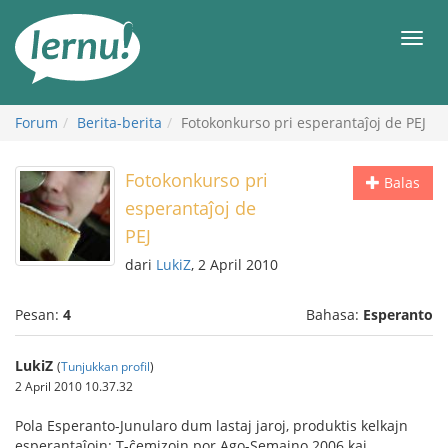
Ke
daftar
Men
isi
Forum
Berita-berita
Fotokonkurso pri esperantaĵoj de PEJ
Fotokonkurso pri
Balas
esperantaĵoj de
PEJ
dari
LukiZ
, 2 April 2010
Pesan:
4
Bahasa:
Esperanto
LukiZ
(
Tunjukkan profil
)
2 April 2010 10.37.32
Pola Esperanto-Junularo dum lastaj jaroj, produktis kelkajn
esperantaĵojn: T-ĉemizojn por Ago-Semajno 2006 kaj