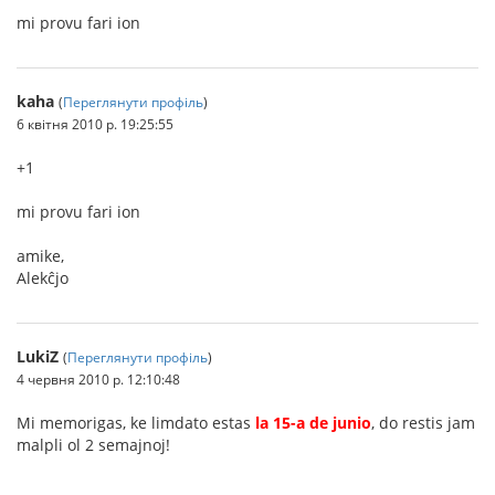
mi provu fari ion
kaha
(
Переглянути профіль
)
6 квітня 2010 р. 19:25:55
+1
mi provu fari ion
amike,
Alekĉjo
LukiZ
(
Переглянути профіль
)
4 червня 2010 р. 12:10:48
Mi memorigas, ke limdato estas
la 15-a de junio
, do restis jam
malpli ol 2 semajnoj!