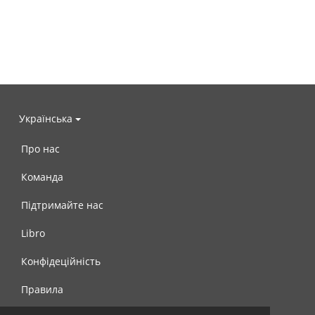
Українська
Про нас
Команда
Підтримайте нас
Libro
Конфідеційність
Правила