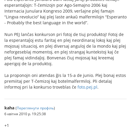
esperantaĵojn: T-ĉemizojn por Ago-Semajno 2006 kaj
Internacia Junulara Kongreso 2009, verŝajne plej famajn
“Lingva revolucio” kaj plej laste ankaŭ malfermilojn “Esperanto
- Probably the best language in the world”.
Nun PEJ lanĉas konkurson pri fotoj de tiuj produktoj! Fotoj de
la esperantaĵoj estu faritaj en plej neordinaraj lokoj kaj plej
mojosaj situacioj, en plej diversaj anguloj de la mondo kaj plej
neforgeseblaj momentoj, en plej strangaj kuntekstoj kaj ĉe
plej famaj vidindaĵoj. Bonvenas ĉiuj mojosaj kaj kreemaj
aperigoj de la produktoj.
La proponojn oni atendas ĝis la 15-a de junio. Plej bonaj estos
premiitaj per T-ĉemizoj kaj botelmalfermiloj. Pli detalaj
informoj pri la konkurso troveblas ĉe
foto.pej.pl
.
kaha
(
Переглянути профіль
)
6 квітня 2010 р. 19:25:38
+1