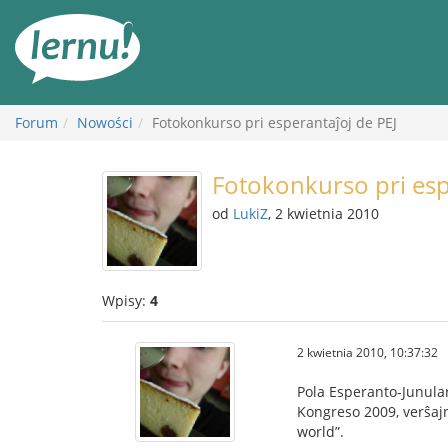
Więcej
Forum
Nowości
Fotokonkurso pri esperantaĵoj de PEJ
Fotokonkurso pri esp
od
LukiZ
, 2 kwietnia 2010
Wpisy:
4
2 kwietnia 2010, 10:37:32
Pola Esperanto-Junular
Kongreso 2009, verŝajn
world”.