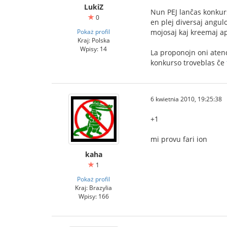
LukiZ
Nun PEJ lanĉas konkurso
0
en plej diversaj angul
Pokaż profil
mojosaj kaj kreemaj ap
Kraj: Polska
Wpisy: 14
La proponojn oni atenda
konkurso troveblas ĉe
6 kwietnia 2010, 19:25:38
+1
mi provu fari ion
kaha
1
Pokaż profil
Kraj: Brazylia
Wpisy: 166