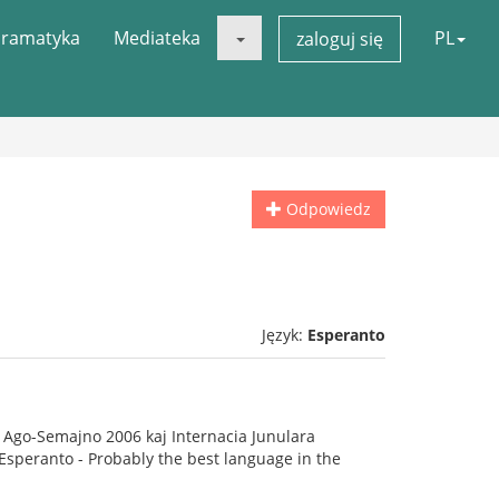
ramatyka
Mediateka
PL
zaloguj się
Odpowiedz
Język:
Esperanto
r Ago-Semajno 2006 kaj Internacia Junulara
“Esperanto - Probably the best language in the