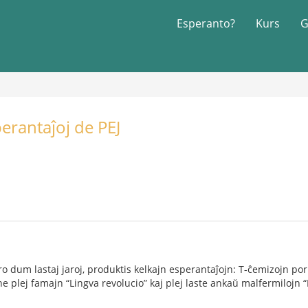
Esperanto?
Kurs
G
erantaĵoj de PEJ
o dum lastaj jaroj, produktis kelkajn esperantaĵojn: T-ĉemizojn po
e plej famajn “Lingva revolucio” kaj plej laste ankaŭ malfermilojn 