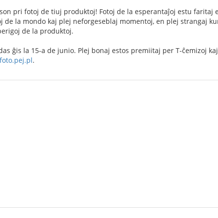
n pri fotoj de tiuj produktoj! Fotoj de la esperantaĵoj estu faritaj e
oj de la mondo kaj plej neforgeseblaj momentoj, en plej strangaj kun
erigoj de la produktoj.
s ĝis la 15-a de junio. Plej bonaj estos premiitaj per T-ĉemizoj kaj 
foto.pej.pl
.