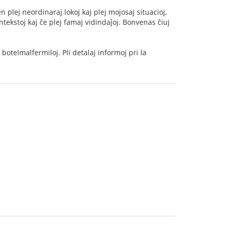
n plej neordinaraj lokoj kaj plej mojosaj situacioj,
tekstoj kaj ĉe plej famaj vidindaĵoj. Bonvenas ĉiuj
botelmalfermiloj. Pli detalaj informoj pri la