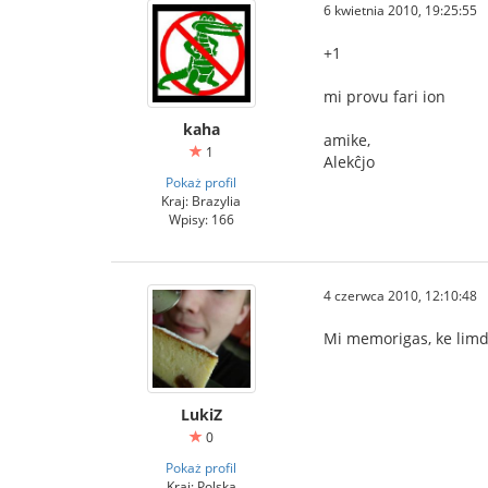
6 kwietnia 2010, 19:25:55
+1
mi provu fari ion
kaha
amike,
1
Alekĉjo
Pokaż profil
Kraj: Brazylia
Wpisy: 166
4 czerwca 2010, 12:10:48
Mi memorigas, ke lim
LukiZ
0
Pokaż profil
Kraj: Polska