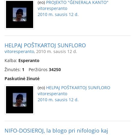
(eo)
PROJEKTO "ĜENERALA KANTO"
vitoresperanto
2010 m. sausis 12 d.
HELPAJ POŜTKARTOJ SUNFLORO
vitoresperanto
, 2010 m. sausis 12 d.
Kalba:
Esperanto
Žinutės:
1
Peržiūros
34250
Paskutinė žinutė
(eo)
HELPAJ POŜTKARTOJ SUNFLORO
vitoresperanto
2010 m. sausis 12 d.
NIFO-DOSIEROJ, la blogo pri nifologio kaj