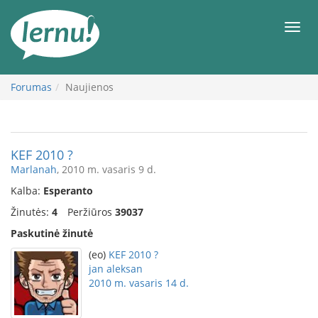
Į
turinį
Meni
Forumas
Naujienos
KEF 2010 ?
Marlanah
, 2010 m. vasaris 9 d.
Kalba:
Esperanto
Žinutės:
4
Peržiūros
39037
Paskutinė žinutė
(eo)
KEF 2010 ?
jan aleksan
2010 m. vasaris 14 d.