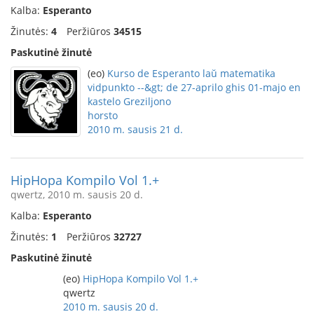
Kalba:
Esperanto
Žinutės:
4
Peržiūros
34515
Paskutinė žinutė
(eo)
Kurso de Esperanto laŭ matematika
vidpunkto --&gt; de 27-aprilo ghis 01-majo en
kastelo Greziljono
horsto
2010 m. sausis 21 d.
HipHopa Kompilo Vol 1.+
qwertz, 2010 m. sausis 20 d.
Kalba:
Esperanto
Žinutės:
1
Peržiūros
32727
Paskutinė žinutė
(eo)
HipHopa Kompilo Vol 1.+
qwertz
2010 m. sausis 20 d.