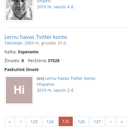
sinjoro
2010 m. sausis 4 d.
Lernu havas Tvitter konto
Talisman
, 2009 m. gruodis 25 d.
Kalba:
Esperanto
Žinutės:
8
Peržiūros
37528
Paskutinė žinutė
(eo)
Lernu havas Tvitter konto
Hispanio
2010 m. sausis 2 d.
125
«
<
123
124
126
127
>
»