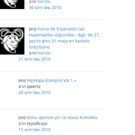
จาก
horsto
30 มกราคม 2010
(eo)
Kurso de Esperanto laŭ
matematika vidpunkto --&gt; de 27-
aprilo ghis 01-majo en kastelo
Greziljono
จาก
horsto
21 มกราคม 2010
(eo)
HipHopa Kompilo Vol 1.+
จาก qwertz
20 มกราคม 2010
(eo)
donu opinion pri la revuo Kontakto
จาก tejooficejo
15 มกราคม 2010