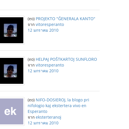
(eo)
PROJEKTO "ĜENERALA KANTO"
จาก
vitoresperanto
12 มกราคม 2010
(eo)
HELPAJ POŜTKARTOJ SUNFLORO
จาก
vitoresperanto
12 มกราคม 2010
(eo)
NIFO-DOSIEROJ, la blogo pri
nifologio kaj ekstertera vivo en
Esperanto
จาก
eksterteranoj
12 มกราคม 2010