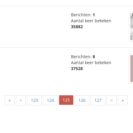
Berichten:
1
Aantal keer bekeken
35882
Berichten:
8
Aantal keer bekeken
37528
125
«
<
123
124
126
127
>
»