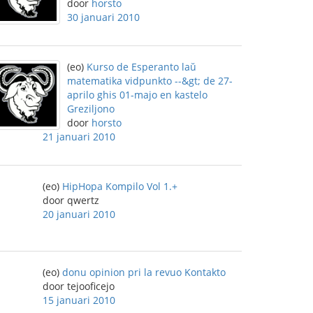
door
horsto
30 januari 2010
(eo)
Kurso de Esperanto laŭ
matematika vidpunkto --&gt; de 27-
aprilo ghis 01-majo en kastelo
Greziljono
door
horsto
21 januari 2010
(eo)
HipHopa Kompilo Vol 1.+
door qwertz
20 januari 2010
(eo)
donu opinion pri la revuo Kontakto
door tejooficejo
15 januari 2010