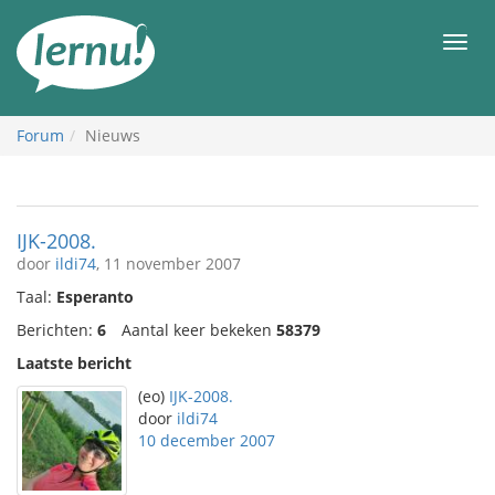
Naar
de
Men
inhoud
Forum
Nieuws
IJK-2008.
door
ildi74
, 11 november 2007
Taal:
Esperanto
Berichten:
6
Aantal keer bekeken
58379
Laatste bericht
(eo)
IJK-2008.
door
ildi74
10 december 2007