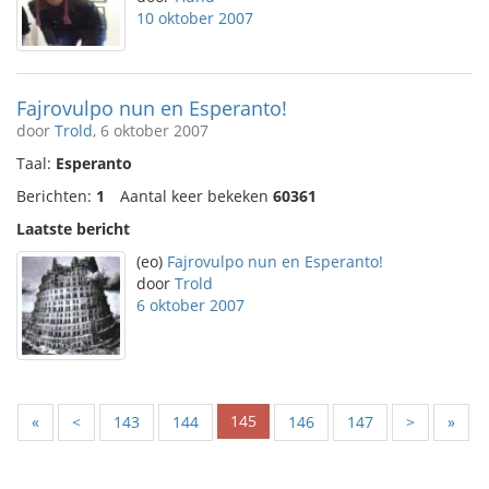
10 oktober 2007
Fajrovulpo nun en Esperanto!
door
Trold
, 6 oktober 2007
Taal:
Esperanto
Berichten:
1
Aantal keer bekeken
60361
Laatste bericht
(eo)
Fajrovulpo nun en Esperanto!
door
Trold
6 oktober 2007
145
«
<
143
144
146
147
>
»