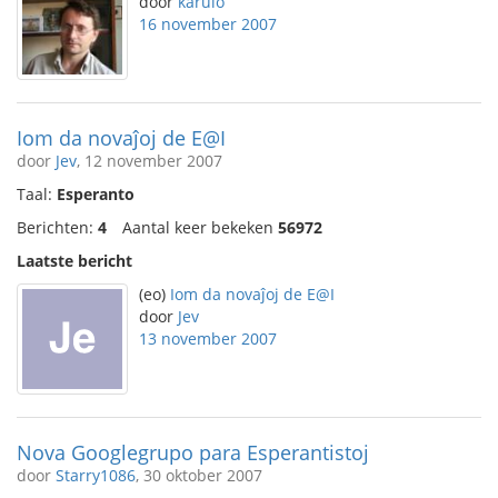
door
karulo
16 november 2007
Iom da novaĵoj de E@I
door
Jev
, 12 november 2007
Taal:
Esperanto
Berichten:
4
Aantal keer bekeken
56972
Laatste bericht
(eo)
Iom da novaĵoj de E@I
door
Jev
13 november 2007
Nova Googlegrupo para Esperantistoj
door
Starry1086
, 30 oktober 2007