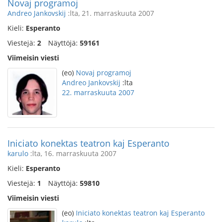
Novaj programoj
Andreo Jankovskij
:lta, 21. marraskuuta 2007
Kieli:
Esperanto
Viestejä:
2
Näyttöjä:
59161
Viimeisin viesti
(eo)
Novaj programoj
Andreo Jankovskij
:lta
22. marraskuuta 2007
Iniciato konektas teatron kaj Esperanto
karulo
:lta, 16. marraskuuta 2007
Kieli:
Esperanto
Viestejä:
1
Näyttöjä:
59810
Viimeisin viesti
(eo)
Iniciato konektas teatron kaj Esperanto