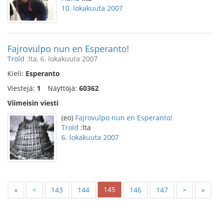
10. lokakuuta 2007
Fajrovulpo nun en Esperanto!
Trold
:lta, 6. lokakuuta 2007
Kieli:
Esperanto
Viestejä:
1
Näyttöjä:
60362
Viimeisin viesti
(eo)
Fajrovulpo nun en Esperanto!
Trold
:lta
6. lokakuuta 2007
145
«
<
143
144
146
147
>
»