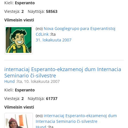
Kieli:
Esperanto
Viestejä:
2
Näyttöjä:
58563
Viimeisin viesti
(eo)
Nova Googlegrupo para Esperantistoj
CdLink
:lta
31. lokakuuta 2007
internaciaj Esperanto-ekzamenoj dum Internacia
Seminario ĉi-silvestre
Hund
:lta, 10. lokakuuta 2007
Kieli:
Esperanto
Viestejä:
2
Näyttöjä:
61737
Viimeisin viesti
(eo)
internaciaj Esperanto-ekzamenoj dum
Internacia Seminario ĉi-silvestre
Hund
:lta