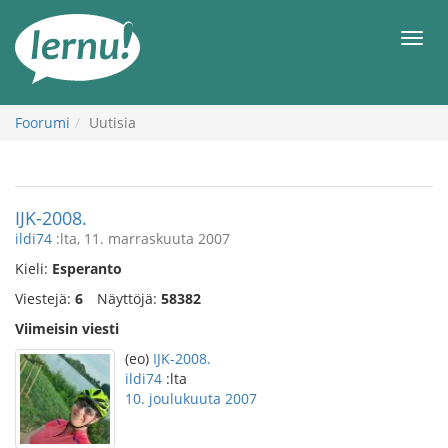
Tästä
sisältöön
Men
Foorumi
Uutisia
IJK-2008.
ildi74
:lta, 11. marraskuuta 2007
Kieli:
Esperanto
Viestejä:
6
Näyttöjä:
58382
Viimeisin viesti
(eo)
IJK-2008.
ildi74
:lta
10. joulukuuta 2007