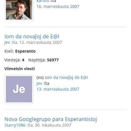
karulo
:lta
16. marraskuuta 2007
Iom da novaĵoj de E@I
Jev
:lta, 12. marraskuuta 2007
Kieli:
Esperanto
Viestejä:
4
Näyttöjä:
56977
Viimeisin viesti
(eo)
Iom da novaĵoj de E@I
Jev
:lta
13. marraskuuta 2007
Nova Googlegrupo para Esperantistoj
Starry1086
:lta, 30. lokakuuta 2007