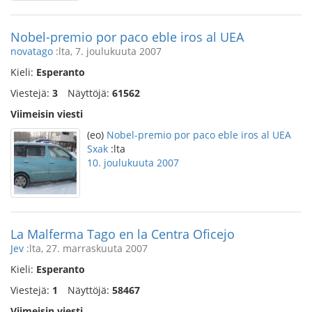
Nobel-premio por paco eble iros al UEA
novatago
:lta, 7. joulukuuta 2007
Kieli:
Esperanto
Viestejä:
3
Näyttöjä:
61562
Viimeisin viesti
(eo)
Nobel-premio por paco eble iros al UEA
Sxak
:lta
10. joulukuuta 2007
La Malferma Tago en la Centra Oficejo
Jev
:lta, 27. marraskuuta 2007
Kieli:
Esperanto
Viestejä:
1
Näyttöjä:
58467
Viimeisin viesti