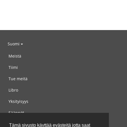
Suomi
Meistä
Tiimi
Tue meitä
Libro
Yksityisyys
Säännöt
Ota yhteyttä meihin
Tämä sivusto käyttää evästeitä jotta saat