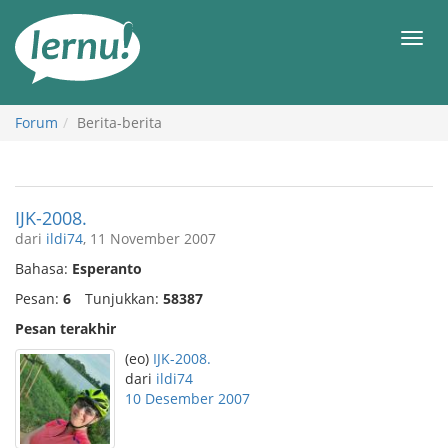
Ke
daftar
Men
isi
Forum
Berita-berita
IJK-2008.
dari
ildi74
, 11 November 2007
Bahasa:
Esperanto
Pesan:
6
Tunjukkan:
58387
Pesan terakhir
(eo)
IJK-2008.
dari
ildi74
10 Desember 2007