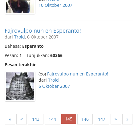
10 Oktober 2007
Fajrovulpo nun en Esperanto!
dari
Trold
, 6 Oktober 2007
Bahasa:
Esperanto
Pesan:
1
Tunjukkan:
60366
Pesan terakhir
(eo)
Fajrovulpo nun en Esperanto!
dari
Trold
6 Oktober 2007
145
«
<
143
144
146
147
>
»