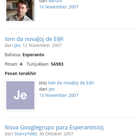
dari
karulo
16 November 2007
Iom da novaĵoj de E@I
dari
Jev
, 12 November 2007
Bahasa:
Esperanto
Pesan:
4
Tunjukkan:
56983
Pesan terakhir
(eo)
Iom da novaĵoj de E@I
dari
Jev
13 November 2007
Nova Googlegrupo para Esperantistoj
dari
Starry1086
, 30 Oktober 2007