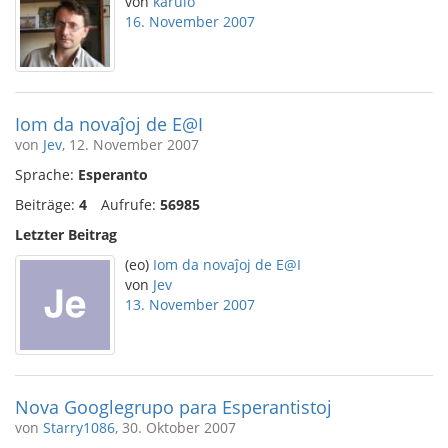
von
karulo
16. November 2007
Iom da novaĵoj de E@I
von
Jev
, 12. November 2007
Sprache:
Esperanto
Beiträge:
4
Aufrufe:
56985
Letzter Beitrag
(eo)
Iom da novaĵoj de E@I
von
Jev
13. November 2007
Nova Googlegrupo para Esperantistoj
von
Starry1086
, 30. Oktober 2007