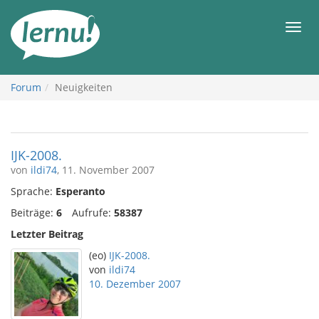
Zum
Inhalt
Men
Forum
Neuigkeiten
IJK-2008.
von
ildi74
, 11. November 2007
Sprache:
Esperanto
Beiträge:
6
Aufrufe:
58387
Letzter Beitrag
(eo)
IJK-2008.
von
ildi74
10. Dezember 2007