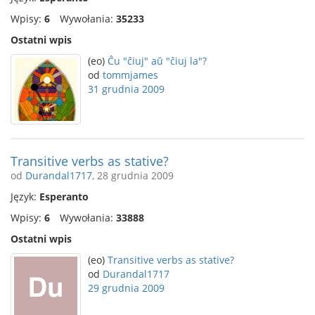
Wpisy:
6
Wywołania:
35233
Ostatni wpis
(eo)
Ĉu "ĉiuj" aŭ "ĉiuj la"?
od
tommjames
31 grudnia 2009
Transitive verbs as stative?
od
Durandal1717
, 28 grudnia 2009
Język:
Esperanto
Wpisy:
6
Wywołania:
33888
Ostatni wpis
(eo)
Transitive verbs as stative?
od
Durandal1717
29 grudnia 2009