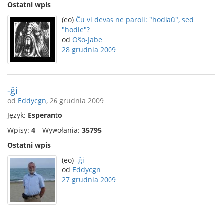
Ostatni wpis
(eo)
Ĉu vi devas ne paroli: "hodiaŭ", sed
"hodie"?
od
Oŝo-Jabe
28 grudnia 2009
-ĝi
od
Eddycgn
, 26 grudnia 2009
Język:
Esperanto
Wpisy:
4
Wywołania:
35795
Ostatni wpis
(eo)
-ĝi
od
Eddycgn
27 grudnia 2009