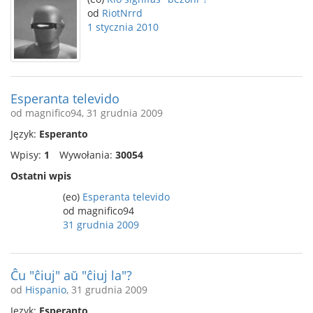
od
RiotNrrd
1 stycznia 2010
Esperanta televido
od magnifico94, 31 grudnia 2009
Język:
Esperanto
Wpisy:
1
Wywołania:
30054
Ostatni wpis
(eo)
Esperanta televido
od magnifico94
31 grudnia 2009
Ĉu "ĉiuj" aŭ "ĉiuj la"?
od
Hispanio
, 31 grudnia 2009
Język:
Esperanto