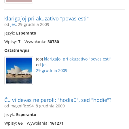
klarigaĵoj pri akuzativo "povas esti"
od
Jes
, 29 grudnia 2009
Język:
Esperanto
Wpisy:
7
Wywołania:
30780
Ostatni wpis
(eo)
klarigaĵoj pri akuzativo "povas esti"
od
Jes
29 grudnia 2009
Ĉu vi devas ne paroli: "hodiaŭ", sed "hodie"?
od magnifico94, 8 grudnia 2009
Język:
Esperanto
Wpisy:
66
Wywołania:
161271