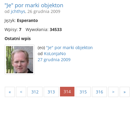
"Je" por marki objekton
od
jchthys
, 26 grudnia 2009
Język:
Esperanto
Wpisy:
7
Wywołania:
34533
Ostatni wpis
(eo)
"Je" por marki objekton
od
KoLonJaNo
27 grudnia 2009
314
«
<
312
313
315
316
>
»