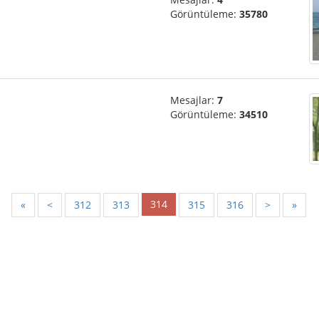
Görüntüleme:
35780
Mesajlar:
7
Görüntüleme:
34510
314
«
<
312
313
315
316
>
»