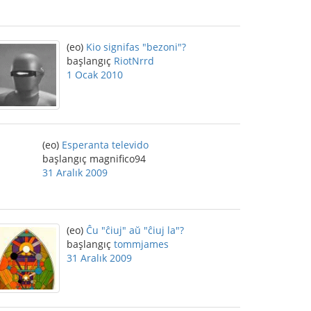
(eo)
Kio signifas "bezoni"?
başlangıç
RiotNrrd
1 Ocak 2010
(eo)
Esperanta televido
başlangıç magnifico94
31 Aralık 2009
(eo)
Ĉu "ĉiuj" aŭ "ĉiuj la"?
başlangıç
tommjames
31 Aralık 2009