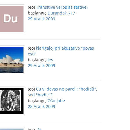
(eo)
Transitive verbs as stative?
başlangıç
Durandal1717
29 Aralık 2009
(eo)
klarigaĵoj pri akuzativo "povas
esti"
başlangıç
Jes
29 Aralık 2009
(eo)
Ĉu vi devas ne paroli: "hodiaŭ",
sed "hodie"?
başlangıç
Oŝo-Jabe
28 Aralık 2009
(eo)
-ĝi