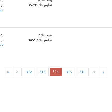
نمایش‌ها:
35791
از
27 دسامبر 009
پست‌ها:
7
(eo)
نمایش‌ها:
34517
از
27 دسامبر 009
314
«
<
312
313
315
316
>
»