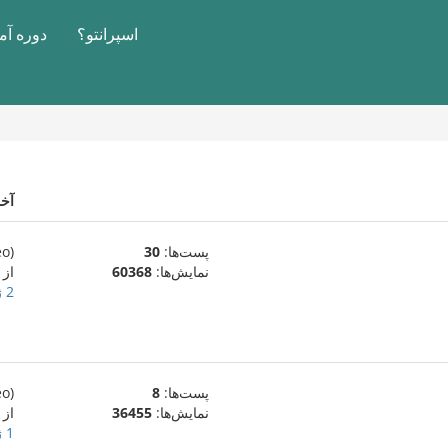
اسپرانتو؟
دوره آ
آخ
پست‌ها:
30
(eo)
نمایش‌ها:
60368
از
2 ژانویهٔ 2010
پست‌ها:
8
(eo)
نمایش‌ها:
36455
از magnifico94
1 ژانویهٔ 2010