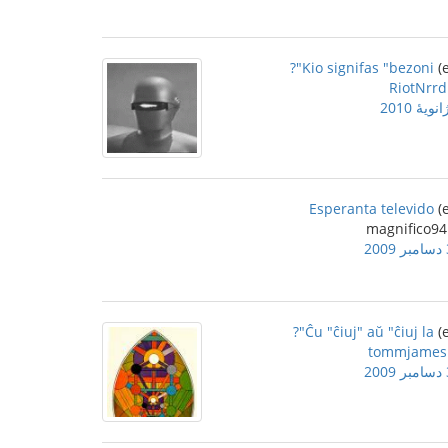
Kio signifas "bezoni"?
RiotNrrd
Esperanta televido
2
Ĉu "ĉiuj" aŭ "ĉiuj la"?
tommjames
2