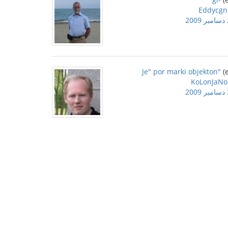
Eddycgn
2
"Je" por marki objekton
KoLonJaNo
2