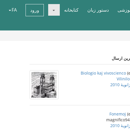
موزشی
دستور زبان
کتابخانه
FA
ورود
رین ارسال
Biologio kaj vivoscienco
Vilinilo
Fonemoj