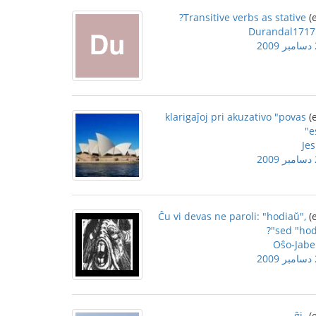
Transitive verbs as stative?
Durandal1717
2
klarigaĵoj pri akuzativo "povas
es
Jes
2
Ĉu vi devas ne paroli: "hodiaŭ",
sed "hodi
Oŝo-Jabe
2
-ĝi