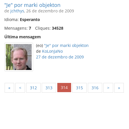
"Je" por marki objekton
de
jchthys
, 26 de dezembro de 2009
Idioma:
Esperanto
Mensagens:
7
Cliques:
34528
Última mensagem
(eo)
"Je" por marki objekton
de
KoLonJaNo
27 de dezembro de 2009
314
«
<
312
313
315
316
>
»