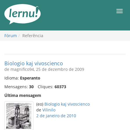
Ir
ao
Men
conteúdo
Fórum
Referência
Biologio kaj vivoscienco
de magnifico94, 25 de dezembro de 2009
Idioma:
Esperanto
Mensagens:
30
Cliques:
60373
Última mensagem
(eo)
Biologio kaj vivoscienco
de
Vilinilo
2 de janeiro de 2010