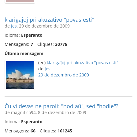
klarigaĵoj pri akuzativo "povas esti"
de
Jes
, 29 de dezembro de 2009
Idioma:
Esperanto
Mensagens:
7
Cliques:
30775
Última mensagem
(eo)
klarigaĵoj pri akuzativo "povas esti"
de
Jes
29 de dezembro de 2009
Ĉu vi devas ne paroli: "hodiaŭ", sed "hodie"?
de magnifico94, 8 de dezembro de 2009
Idioma:
Esperanto
Mensagens:
66
Cliques:
161245