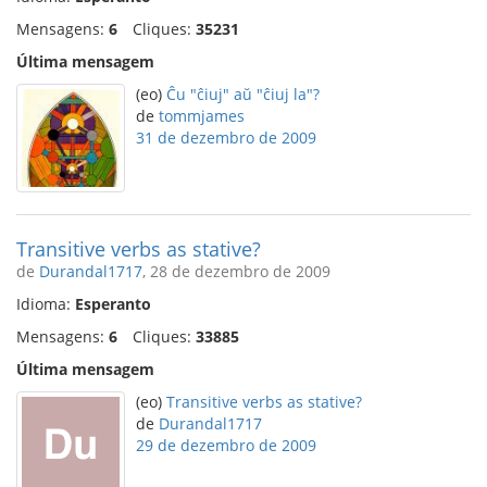
Mensagens:
6
Cliques:
35231
Última mensagem
(eo)
Ĉu "ĉiuj" aŭ "ĉiuj la"?
de
tommjames
31 de dezembro de 2009
Transitive verbs as stative?
de
Durandal1717
, 28 de dezembro de 2009
Idioma:
Esperanto
Mensagens:
6
Cliques:
33885
Última mensagem
(eo)
Transitive verbs as stative?
de
Durandal1717
29 de dezembro de 2009