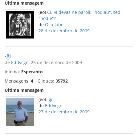
Última mensagem
(eo)
Ĉu vi devas ne paroli: "hodiaŭ", sed
"hodie"?
de
Oŝo-Jabe
28 de dezembro de 2009
-ĝi
de
Eddycgn
, 26 de dezembro de 2009
Idioma:
Esperanto
Mensagens:
4
Cliques:
35792
Última mensagem
(eo)
-ĝi
de
Eddycgn
27 de dezembro de 2009