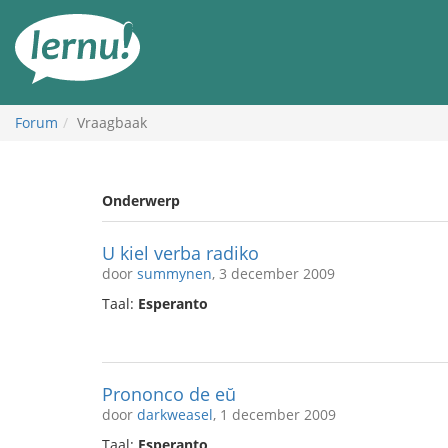
Naar
de
inhoud
Forum
Vraagbaak
Onderwerp
U kiel verba radiko
door
summynen
, 3 december 2009
Taal:
Esperanto
Prononco de eŭ
door
darkweasel
, 1 december 2009
Taal:
Esperanto