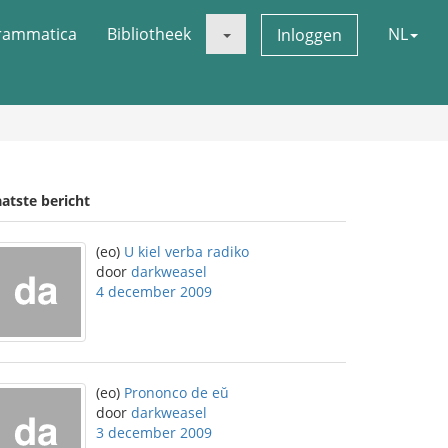
rammatica
Bibliotheek
NL
Inloggen
atste bericht
(eo)
U kiel verba radiko
door
darkweasel
4 december 2009
(eo)
Prononco de eŭ
door
darkweasel
3 december 2009