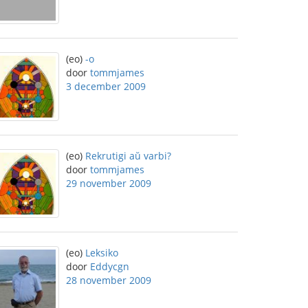
(eo)
-o
door
tommjames
3 december 2009
(eo)
Rekrutigi aŭ varbi?
door
tommjames
29 november 2009
(eo)
Leksiko
door
Eddycgn
28 november 2009