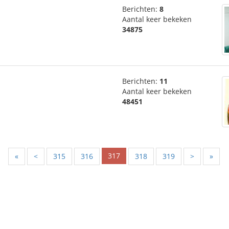
Berichten:
8
Aantal keer bekeken
34875
Berichten:
11
Aantal keer bekeken
48451
317
«
<
315
316
318
319
>
»