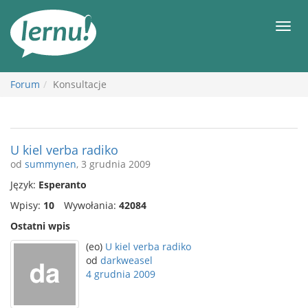
Więcej
Men
Forum
Konsultacje
U kiel verba radiko
od
summynen
, 3 grudnia 2009
Język:
Esperanto
Wpisy:
10
Wywołania:
42084
Ostatni wpis
(eo)
U kiel verba radiko
od
darkweasel
4 grudnia 2009