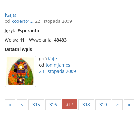
Kaje
od
Roberto12
, 22 listopada 2009
Język:
Esperanto
Wpisy:
11
Wywołania:
48483
Ostatni wpis
(eo)
Kaje
od
tommjames
23 listopada 2009
317
«
<
315
316
318
319
>
»