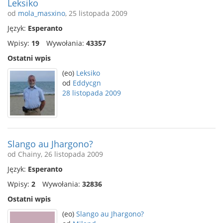
Leksiko
od
mola_masxino
, 25 listopada 2009
Język:
Esperanto
Wpisy:
19
Wywołania:
43357
Ostatni wpis
(eo)
Leksiko
od
Eddycgn
28 listopada 2009
Slango au Jhargono?
od Chainy, 26 listopada 2009
Język:
Esperanto
Wpisy:
2
Wywołania:
32836
Ostatni wpis
(eo)
Slango au Jhargono?