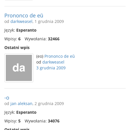
Prononco de eŭ
od
darkweasel
, 1 grudnia 2009
Język:
Esperanto
Wpisy:
6
Wywołania:
32466
Ostatni wpis
(eo)
Prononco de eŭ
od
darkweasel
3 grudnia 2009
-o
od
jan aleksan
, 2 grudnia 2009
Język:
Esperanto
Wpisy:
5
Wywołania:
34076
Ostatni wpis