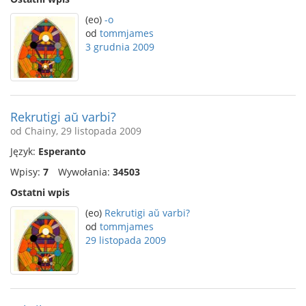
(eo)
-o
od
tommjames
3 grudnia 2009
Rekrutigi aŭ varbi?
od Chainy, 29 listopada 2009
Język:
Esperanto
Wpisy:
7
Wywołania:
34503
Ostatni wpis
(eo)
Rekrutigi aŭ varbi?
od
tommjames
29 listopada 2009