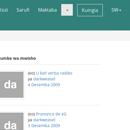
Kozi
Sarufi
Maktaba
SW
Kuingia
jumbe wa mwisho
(eo)
U kiel verba radiko
ya
darkweasel
4 Desemba 2009
(eo)
Prononco de eŭ
ya
darkweasel
3 Desemba 2009