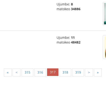
Ujumbe:
8
matokeo
34886
Ujumbe:
11
matokeo
48482
317
«
<
315
316
318
319
>
»