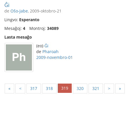
Ĝi
de
Oŝo-Jabe
, 2009-oktobro-21
Lingvo:
Esperanto
Mesaĝoj:
4
Montroj:
34089
Lasta mesaĝo
(eo)
Ĝi
de
Pharoah
2009-novembro-01
319
«
<
317
318
320
321
>
»