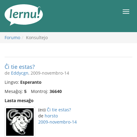
Al
la
Men
enhavo
Forumo
Konsultejo
Ĉi tie estas?
de
Eddycgn
, 2009-novembro-14
Lingvo:
Esperanto
Mesaĝoj:
5
Montroj:
36640
Lasta mesaĝo
(eo)
Ĉi tie estas?
de
horsto
2009-novembro-14