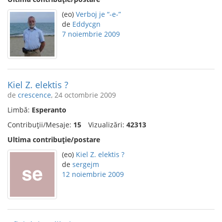
(eo)
Verboj je “-e-”
de
Eddycgn
7 noiembrie 2009
Kiel Z. elektis ?
de
crescence
, 24 octombrie 2009
Limbă:
Esperanto
Contribuții/Mesaje:
15
Vizualizări:
42313
Ultima contribuție/postare
(eo)
Kiel Z. elektis ?
de
sergejm
12 noiembrie 2009