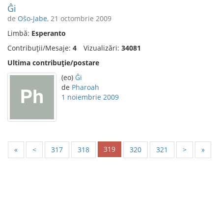
Ĝi
de
Oŝo-Jabe
, 21 octombrie 2009
Limbă:
Esperanto
Contribuții/Mesaje:
4
Vizualizări:
34081
Ultima contribuție/postare
(eo)
Ĝi
de
Pharoah
1 noiembrie 2009
319
«
<
317
318
320
321
>
»