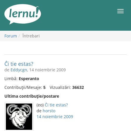
Mergi
la
Meni
conținut
Forum
Întrebari
Ĉi tie estas?
de
Eddycgn
, 14 noiembrie 2009
Limbă:
Esperanto
Contribuții/Mesaje:
5
Vizualizări:
36632
Ultima contribuție/postare
(eo)
Ĉi tie estas?
de
horsto
14 noiembrie 2009