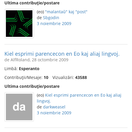
Ultima contribuție/postare
(eo)
"malantaŭ" kaj "post"
de
Sbgodin
3 noiembrie 2009
Kiel esprimi parencecon en Eo kaj aliaj lingvoj.
de AlfRoland, 28 octombrie 2009
Limbă:
Esperanto
Contribuții/Mesaje:
10
Vizualizări:
43588
Ultima contribuție/postare
(eo)
Kiel esprimi parencecon en Eo kaj aliaj
lingvoj.
de
darkweasel
3 noiembrie 2009