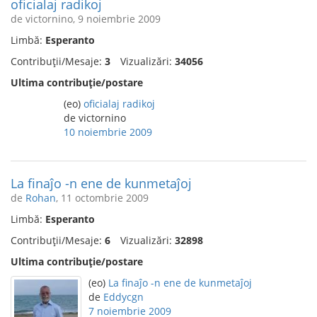
oficialaj radikoj
de victornino, 9 noiembrie 2009
Limbă:
Esperanto
Contribuții/Mesaje:
3
Vizualizări:
34056
Ultima contribuție/postare
(eo)
oficialaj radikoj
de victornino
10 noiembrie 2009
La finaĵo -n ene de kunmetaĵoj
de
Rohan
, 11 octombrie 2009
Limbă:
Esperanto
Contribuții/Mesaje:
6
Vizualizări:
32898
Ultima contribuție/postare
(eo)
La finaĵo -n ene de kunmetaĵoj
de
Eddycgn
7 noiembrie 2009