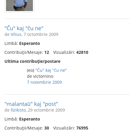
"Ĉu" kaj "ĉu ne"
de
Vilius
, 7 octombrie 2009
Limbă:
Esperanto
Contribuții/Mesaje:
12
Vizualizări:
42810
Ultima contribuție/postare
(eo)
"Ĉu" kaj "ĉu ne"
de victornino
7 noiembrie 2009
"malantaŭ" kaj "post"
de
fizikisto
, 29 octombrie 2009
Limbă:
Esperanto
Contribuții/Mesaje:
30
Vizualizări:
76995