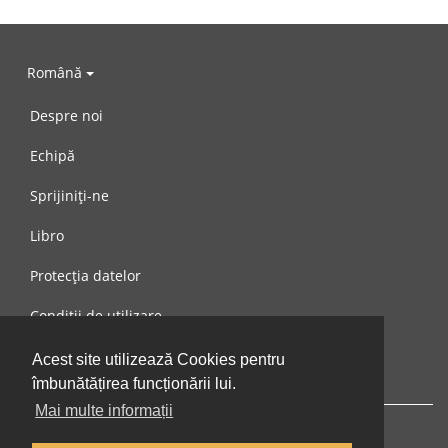
Română
Despre noi
Echipă
Sprijiniți-ne
Libro
Protecția datelor
Condiții de utilizare
Mesaj către noi
Acest site utilizează Cookies pentru
îmbunătățirea funcționării lui.
Mai multe informații