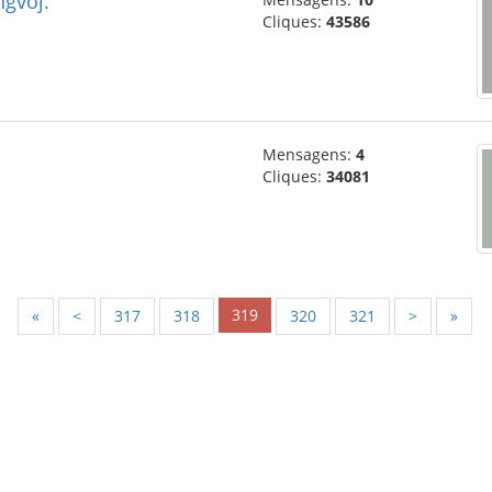
ngvoj.
Cliques:
43586
Mensagens:
4
Cliques:
34081
319
«
<
317
318
320
321
>
»