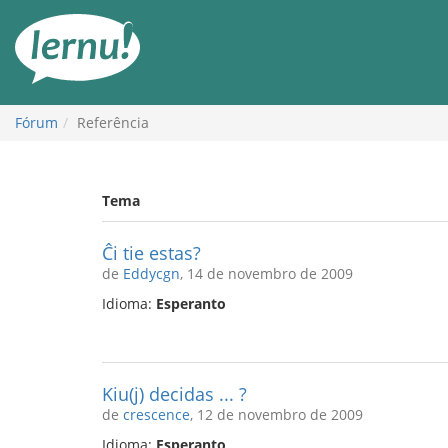
Ir
ao
conteúdo
Fórum
Referência
Tema
Ĉi tie estas?
de
Eddycgn
, 14 de novembro de 2009
Idioma:
Esperanto
Kiu(j) decidas ... ?
de
crescence
, 12 de novembro de 2009
Idioma:
Esperanto