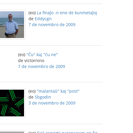
(eo)
La finaĵo -n ene de kunmetaĵoj
de
Eddycgn
7 de novembro de 2009
(eo)
"Ĉu" kaj "ĉu ne"
de victornino
7 de novembro de 2009
(eo)
"malantaŭ" kaj "post"
de
Sbgodin
3 de novembro de 2009
(eo)
Kiel esprimi parencecon en Eo