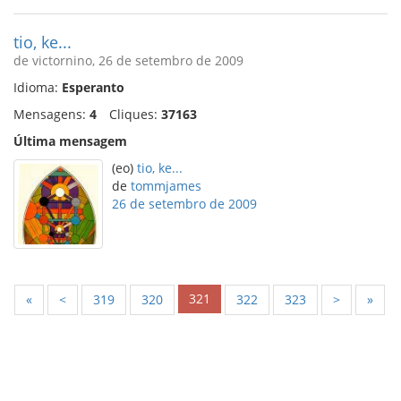
tio, ke...
de victornino, 26 de setembro de 2009
Idioma:
Esperanto
Mensagens:
4
Cliques:
37163
Última mensagem
(eo)
tio, ke...
de
tommjames
26 de setembro de 2009
321
«
<
319
320
322
323
>
»