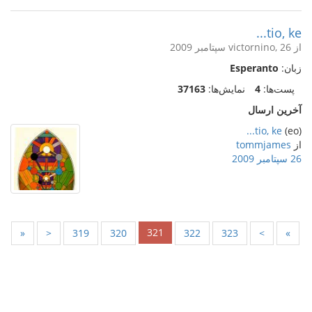
tio, ke...
از victornino, 26 سپتامبر 2009
زبان:
Esperanto
پست‌ها:
4
نمایش‌ها:
37163
آخرین ارسال
tio, ke...
(eo)
از
tommjames
26 سپتامبر 2009
321
«
<
319
320
322
323
>
»