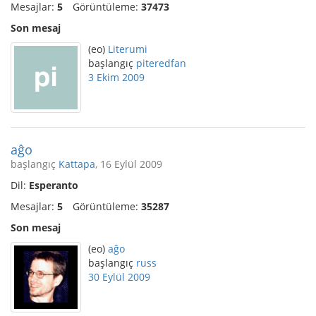
Mesajlar:
5
Görüntüleme:
37473
Son mesaj
(eo)
Literumi
başlangıç
piteredfan
3 Ekim 2009
aĝo
başlangıç
Kattapa
, 16 Eylül 2009
Dil:
Esperanto
Mesajlar:
5
Görüntüleme:
35287
Son mesaj
(eo)
aĝo
başlangıç
russ
30 Eylül 2009