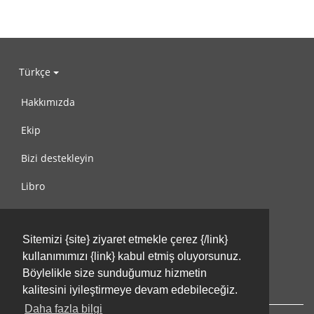
Türkçe
Hakkımızda
Ekip
Bizi destekleyin
Libro
Gizlilik Politikası
Sitemizi {site} ziyaret etmekle çerez {/link}
Kullanım Koşulları
kullanımımızı {link} kabul etmiş oluyorsunuz.
Bize ulaşın
Böylelikle size sunduğumuz hizmetin
kalitesini iyileştirmeye devam edebileceğiz.
Daha fazla bilgi