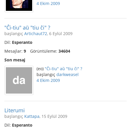
4 Ekim 2009
"Ĉi-tiu" aŭ "tiu ĉi" ?
başlangıç
Artichaut72
, 6 Eylül 2009
Dil:
Esperanto
Mesajlar:
9
Görüntüleme:
34604
Son mesaj
(eo)
"Ĉi-tiu" aŭ "tiu ĉi" ?
başlangıç
darkweasel
4 Ekim 2009
Literumi
başlangıç
Kattapa
, 15 Eylül 2009
Dil:
Esperanto