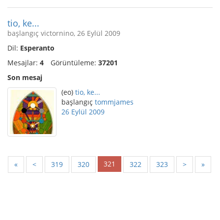
tio, ke...
başlangıç victornino, 26 Eylül 2009
Dil:
Esperanto
Mesajlar:
4
Görüntüleme:
37201
Son mesaj
(eo)
tio, ke...
başlangıç
tommjames
26 Eylül 2009
321
«
<
319
320
322
323
>
»